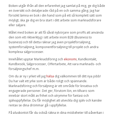
Boken utgår ifrån all den erfarenhet jag samlat på mig, ge dig både
en översikt och detaljerade råd på en och samma gång. Jag har
försökt lämna en bok i din hand som på ett så komplett sätt som
möjligt, ska ge dig en bra start i ditt arbete som marknadsförare
eller säljare.
Målet med boken är att få såväl nybörjare som proffs att använda
den som ett riktverktyg i sitt arbete inom B2B (Business to
business) och till detta räknar jag även projektförsäljning,
systemförsäljning, komponentförsäljning till projekt och andra
komplexa säljprocesser.
Innehållet upptar Marknadsföring och
ekonomi
, Kundkontakt,
Kundbesök, Säljprocesser, Offertarbete, Att vara marknads- och
försäljningschef m.m.
Om du är ny i yrket vill jag
hälsa
dig välkommen till ditt nya jobb!
Du har valt ett yrke som är både roligt och spännande.
Marknadsföring och försäljning är ett område för kreativa och
engagerade personer. Det ger, förutom lön, en tillvaro som
innebär stort mått av frihet och utrymme för fantasi och
självuppfyllelse. Du får möjlighet att utveckla dig själv och kanske
rentav se dina drömmar gå i uppfyllelse.
På pluskontot får du också räkna in dina möjligheter till påverkan i