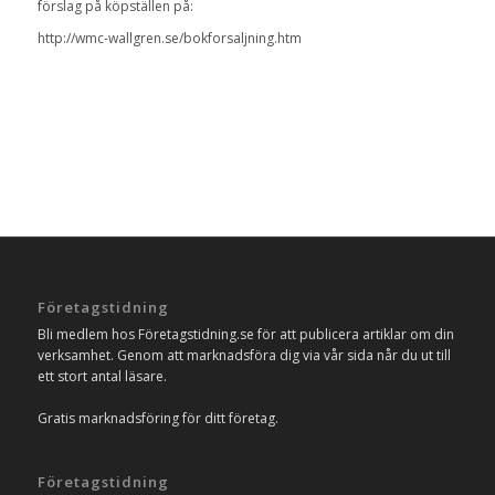
förslag på köpställen på:
http://wmc-wallgren.se/bokforsaljning.htm
Företagstidning
Bli medlem hos Företagstidning.se för att publicera artiklar om din
verksamhet. Genom att marknadsföra dig via vår sida når du ut till
ett stort antal läsare.
Gratis marknadsföring för ditt företag.
Företagstidning