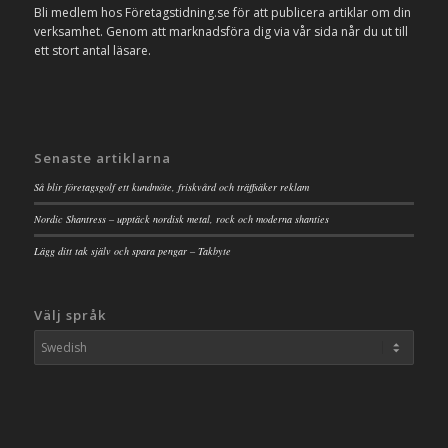
Bli medlem hos Företagstidning.se för att publicera artiklar om din
verksamhet. Genom att marknadsföra dig via vår sida når du ut till
ett stort antal läsare.
Senaste artiklarna
Så blir företagsgolf ett kundmöte, friskvård och träffsäker reklam
Nordic Shantress – upptäck nordisk metal, rock och moderna shanties
Lägg ditt tak själv och spara pengar – Takbyte
Välj språk