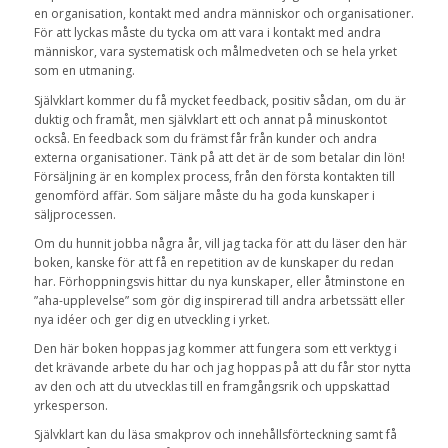
en organisation, kontakt med andra människor och organisationer.
För att lyckas måste du tycka om att vara i kontakt med andra
människor, vara systematisk och målmedveten och se hela yrket
som en utmaning.
Självklart kommer du få mycket feedback, positiv sådan, om du är
duktig och framåt, men självklart ett och annat på minuskontot
också. En feedback som du främst får från kunder och andra
externa organisationer. Tänk på att det är de som betalar din lön!
Försäljning är en komplex process, från den första kontakten till
genomförd affär. Som säljare måste du ha goda kunskaper i
säljprocessen.
Om du hunnit jobba några år, vill jag tacka för att du läser den här
boken, kanske för att få en repetition av de kunskaper du redan
har. Förhoppningsvis hittar du nya kunskaper, eller åtminstone en
”aha-upplevelse” som gör dig inspirerad till andra arbetssätt eller
nya idéer och ger dig en utveckling i yrket.
Den här boken hoppas jag kommer att fungera som ett verktyg i
det krävande arbete du har och jag hoppas på att du får stor nytta
av den och att du utvecklas till en framgångsrik och uppskattad
yrkesperson.
Självklart kan du läsa smakprov och innehållsförteckning samt få