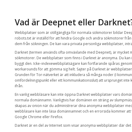
Vad är
Deepnet
eller
Darknet
W
ebbplatser
som är
otillgängliga
för
normala
sökmotorer
bildar
Dee
robots.txt
är inställd för att
hindra Google
och andra sökmotorer
från
dem från
sökningen
.
De kan vara
privata
personliga webbplatser
,
intr
Darknet
(
termen
används ofta
omväxlande med
Deepnet
),
är
mycket 
sökmotorer
.
De
webbplatser som finns i
Darknet
är anonyma
.
Du kan 
byggt den
.
Icke
–
indexewebbplatsägare
kan
fortfarande
spåras
genom 
workarounds för att gömma sig helt.
S
ajter på
Darknet
är
webbplatser
Grunden för
Tor-nätverket
är att inkludera
så
många
noder (I kommuni
omfördelningspunkt eller ett kommunikationsslut)
att ursprunget
inte
ifrån.
En vanlig
webbläsare
kan inte öppna
Darknet
webbplatser vars
domän
normala
domännamn
. Vanligtvis har domänen
en sträng av
slumpmäss
skapas av
onion
när
du administrerar
dina
anonyma
webbplatser med
webbläsare kan inte läsa domännamnet och en errorsida kommer att 
Google Chrome eller Firefox.
Darknet
är en
del av
Internet
som visar
anonyma
webbplatser där det 