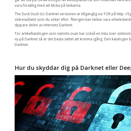
vara försiktig med
att klicka på länkarna
.
The Duck
Duck
Go
Darknet
versionen är
tillgänglig via
TOR
på http
:
//3
sökresultatet som du söker efter
.
Återigen
kan
länkar
vara vilseledand
djupare delen av internets
Darknet
.
Tor
artikelkatalogen
som nämnts ovan
har också en
lista över
sökmot
ny på
Darknet så är
det bästa sättet att
komma igång.
Den katalogen bö
Darknet.
Hur
du skyddar dig på
Darknet
eller
Dee