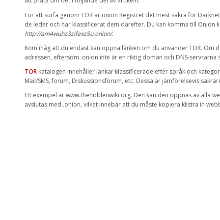
att prata om
det
i följande del av artikeln.
För
att surfa genom TOR
är
onion
Registret det mest säkra
för
Darknet
de leder
och
har
klassificerat
dem därefter.
Du
kan
komma till
Onion
k
http://am4wuhz3zifexz5u.onion/
.
Kom ihåg att du
endast kan
öppna länken
om du använder
TOR
.
Om d
adressen
,
eftersom
.onion
inte är en riktig
domän och
DNS-servrarna
TOR
katalogen
innehåller länkar
klassificerade
efter språk och
kategor
Mail
/
SMS
,
forum
,
Diskussionsforum
,
etc. Dessa är
jämförelsevis
säkrar
Ett exempel är
www.thehiddenwiki.org
.
Den
kan
den
öppnas av
alla w
avslutas med
.onion
,
vilket innebär att du
måste kopiera
klistra in
webb