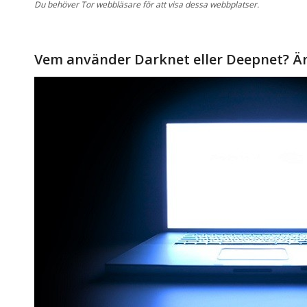
Du behöver
Tor
webbläsare
för att
visa dessa
webbplatser.
Vem använder
Darknet
eller
Deepnet
?
Är