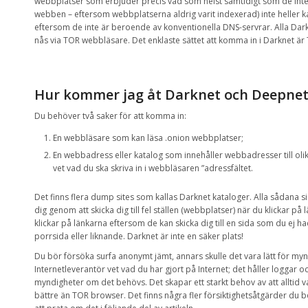
webbplatser som erbjuder
precis vad som helst samtidigt som de
int
webben
–
eftersom
webbplatserna
aldrig varit
indexerad
)
inte heller 
eftersom de inte är
beroende av
konventionella
DNS-servrar
.
Alla
Dar
nås
via
TOR
webbläsare
.
D
et enklaste sättet
att komma in i
Darknet
är
Hur kommer jag åt
Darknet
och
Deepne
Du behöver två saker för att komma in:
En
webbläsare som
kan läsa
.onion
webbplatser;
En
webbadress
eller
katalog som innehåller
webbadresser
till
oli
vet vad du
ska
skriva
in
i
webbläsaren
”
adressfältet
.
Det finns flera
dump sites
som kallas
Darknet
kataloger.
A
lla sådana si
dig
genom att skicka
dig till
fel ställen
(webbplatser)
när du klickar
på 
klickar
på
länkarna
eftersom de kan
skicka
dig till e
n sida som du ej ha
porrsida eller liknande
.
Darknet
är inte en
säker plats
!
Du bör försöka surfa anonymt jämt,
annars
skulle det vara
lätt för
myn
Internetleverantör
vet vad
du har gjort
på Internet
;
det håller
loggar
oc
myndigheter
om det behövs
.
Det skapar
ett starkt
behov av att alltid 
bättre än
TOR
browser
.
Det finns
några fler
försiktighetsåtgärder
du b