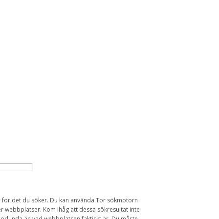
r
för det du
söker
.
Du kan använda
Tor
s
ökmotorn
er
webbplatser.
Kom ihåg att dessa
sökresultat
inte
orlunda
än
vad webbplatsen
faktiskt är.
Du måste