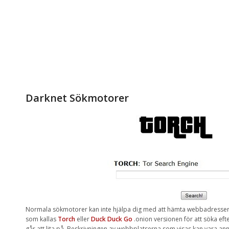
Darknet Sökmotorer
Normala
sökmotorer
kan
inte
hjälpa dig
med
att hämta
webbadresse
som
kallas
Torch
eller
Duck
Duck
Go
.onion
versionen för att
söka eft
går att
lita på
. Beskrivningen av
webbplatserna som visas kan vara
ann