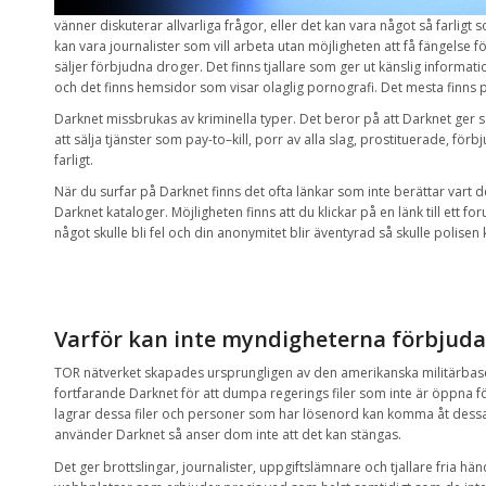
vänner
diskuterar
allvarliga frågor
,
eller det kan
vara något så
farligt 
kan vara
journalister
som vill arbeta
utan
möjligheten att få
fängelse
fö
säljer
förbjudna
droger
.
Det finns
tjallare
som ger ut
känslig
informati
och det
finns
hemsidor
som visar
olaglig pornografi
. Det mesta finns 
Darknet
missbrukas
av
kriminella
typer
.
Det beror på att
Darknet
ger
s
att
sälja tjänster
som pay
-to
–
kill,
porr
av alla slag,
prostituerade
,
förb
farligt.
När du surfar på Darknet
finns det
ofta
länkar som
inte
berättar
vart d
Darknet
kataloger.
Möjligheten finns
att
du klickar
på en
länk till
ett fo
något skulle bli fel och din anonymitet blir äventyrad så
skulle
polisen
Varför kan
inte
myndigheterna
förbjuda
TOR
nätverket
skapades ursprungligen
av den amerikanska
militärba
fortfarande Darknet för att dumpa
regerings
filer
som
inte är
öppna
f
lagrar
dessa filer
och
personer som har
lösenord
kan
komma åt
dessa
använder
Darknet
så anser dom inte att det kan stängas.
Det ger
brottslingar
, journalister,
uppgiftslämnare
och tjallare
fria hän