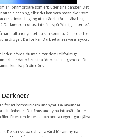
som
en lönnmördare
som erbjuder
sina tjänster
.
Det
r att tala
sanning
,
eller det kan vara
människor som
on om kriminella gäng utan
rädsla för
att åka fast
,
på Darknet som oftast inte finns på ”Vanliga internet”.
å nära full
anonymitet du kan komma
.
De är
där för
judna
droger
.
Därför
kan
Darknet
anses vara
mycket
e
leder
,
såvida du inte
hittar dem
i tillförlitliga
rum
och
landar
på en
sida
för beställningsmord.
Om
kunna knacka
på
din dörr
.
Darknet
?
sen
för
att kommunicera
anonymt
.
De använder
ör allmänheten.
Det finns
anonyma
intranät
där de
 filer
.
Eftersom
federala och
andra regeringar
själva
der
.
De kan
skapa och
vara värd för
anonyma