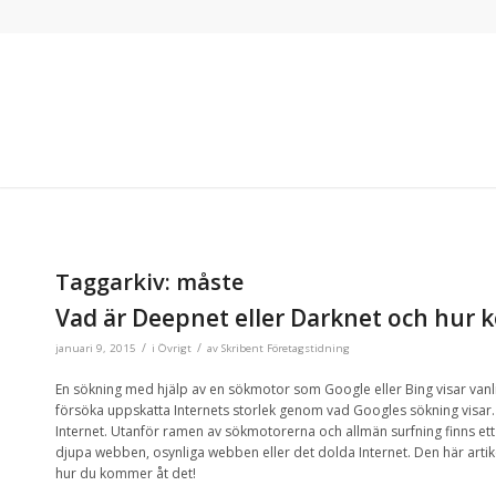
Taggarkiv:
måste
Vad är Deepnet eller Darknet och hur 
/
/
januari 9, 2015
i
Övrigt
av
Skribent Företagstidning
En sökning
med hjälp av en
sökmotor som Google
eller Bing
visar
vanl
försöka uppskatta
Internets
storlek
genom vad Googles sökning visar
Internet.
U
tanför ramen av
sökmotorerna och
allmän
surfning finns ett
djupa webben
,
osynliga webben
eller
det
dolda
Internet
.
Den här artik
hur du kommer åt
det!