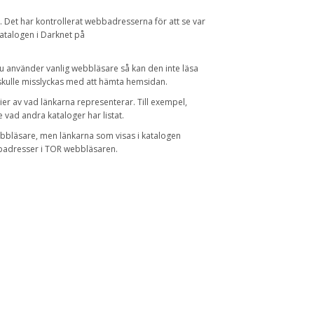
.
Det har
kontrollerat
webbadresserna
för att se var
atalogen i
Darknet
på
u använder
vanlig
webbläsare så
kan den inte
läsa
skulle
misslyckas med att
hämta
hemsidan
.
ier av
vad
länkarna
representerar
.
Till exempel
,
e
vad
andra
kataloger
har listat.
ebbläsare
,
men
länkarna
som visas
i katalogen
adresser
i
TOR
webbläsaren
.