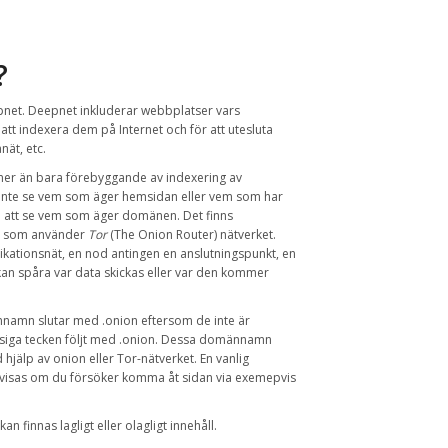
?
pnet
.
Deepnet inkluderar
webbplatser vars
 att indexera
dem
på Internet
och
för att utesluta
anät
,
etc.
mer än bara
förebyggande av
indexering
av
inte se vem som äger hemsidan eller vem som har
att se vem som äger domänen. Det finns
som använder
Tor
(
The Onion
Router
)
nätverket
.
kationsnät, en nod antingen en anslutningspunkt, en
kan
spåra
var data
skickas
eller var den
kommer
namn slutar med
.onion
eftersom de inte är
iga tecken
följt
med
.onion
.
Dessa
domännamn
 hjälp
av
onion
eller
Tor-nätverket
.
En vanlig
visas om du försöker komma åt sidan via exemepvis
kan finnas
lagligt eller olagligt innehåll
.