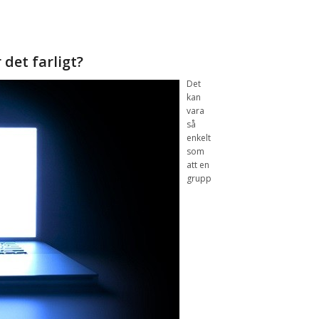
 det
farligt?
Det
kan
vara
så
enkelt
som
att
en
grupp