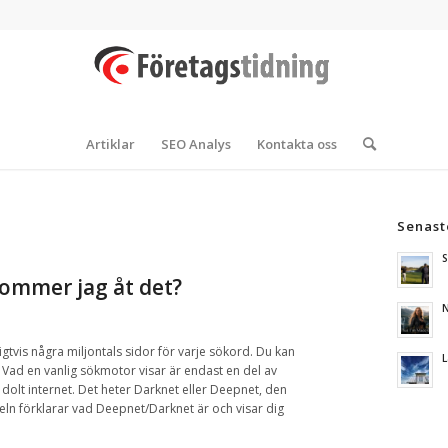
Artiklar
SEO Analys
Kontakta oss
Senast
S
kommer jag åt det?
N
igtvis
några
miljontals sidor
för varje
sökord
.
Du
kan
L
.
Vad en vanlig sökmotor visar är endast en del av
 dolt internet
.
Det heter
Darknet
eller
Deepnet, den
eln förklarar
vad Deepnet/Darknet är och
visar
dig