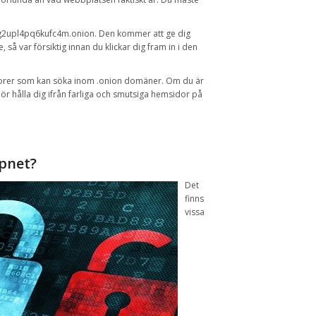
g2upl4pq6kufc4m.onion
.
Den
kommer att ge dig
e,
så var försiktig
innan du klickar
dig fram
in i den
orer
som
kan söka
inom
.onion
domäner
.
Om du är
r hålla dig ifrån farliga och smutsiga hemsidor på
pnet
?
Det
finns
vissa