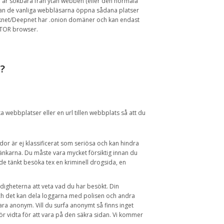
e är sökbara
från ytan
webben
(
eller
den normala
kan
de vanliga
webbläsarna
öppna
sådana platser
knet
/
Deepnet
har
.onion
domäner och
kan endast
TOR
browser
.
t
?
ka
webbplatser eller en
url tillen
webbplats så att
du
dor är ej
klassificerat som seriösa och
kan
hindra
länkarna
.
Du måste
vara mycket försiktig
innan du
de tänkt besöka tex en kriminell
drogsida
, en
digheterna
att veta vad du
har besökt
.
Din
h det
kan dela
loggarna
med
polisen
och andra
vara
anonym
.
Vill du surfa anonymt så
finns inget
ör vidta
för att
vara på den säkra sidan.
Vi
kommer