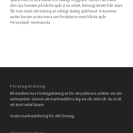
den nya hunden på hårda spår (t ex asfalt, betong) direkt från start,
får man med rätt träning en väldigt duktig spårhund. Vi kommer
under kursen prata mera om fördelarna med hårda spår.
Personspår Hedesunda
Företagstidning
Bli medlem hos Företagstidning.se för att publicera artiklar om din
verksamhet. Genom att marknadsföra dig via vår sida når du ut till
ett stort antal läsare.
Gratis marknadsföring för ditt företag.
Företagstidning