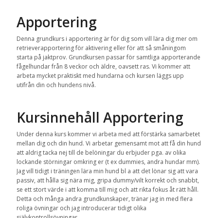
Apportering
Denna grundkurs i apportering är för dig som vill lära dig mer om
retrieverapportering för aktivering eller för att så småningom
starta på jaktprov. Grundkursen passar för samtliga apporterande
fågelhundar från 8 veckor och äldre, oavsett ras. Vi kommer att
arbeta mycket praktiskt med hundarna och kursen läggs upp
utifrån din och hundens nivå.
Kursinnehåll Apportering
Under denna kurs kommer vi arbeta med att förstärka samarbetet
mellan dig och din hund. Vi arbetar gemensamt mot att få din hund
att aldrig tacka nej till de belöningar du erbjuder pga. av olika
lockande störningar omkring er (t ex dummies, andra hundar mm).
Jag vill tidigt i träningen lära min hund bl a att det lönar sig att vara
passiv, att hålla sig nära mig, gripa dummy/vilt korrekt och snabbt,
se ett stort värde i att komma till mig och att rikta fokus åt rätt håll.
Detta och många andra grundkunskaper, tränar jag in med flera
roliga övningar och jag introducerar tidigt olika
självkontrollsövningar.