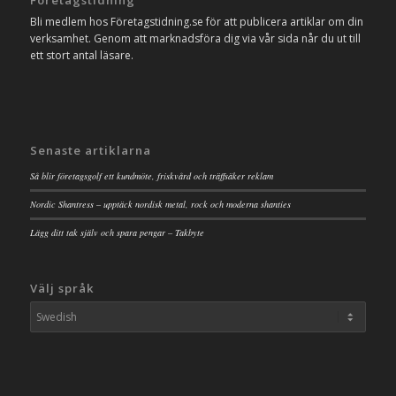
Bli medlem hos Företagstidning.se för att publicera artiklar om din
verksamhet. Genom att marknadsföra dig via vår sida når du ut till
ett stort antal läsare.
Senaste artiklarna
Så blir företagsgolf ett kundmöte, friskvård och träffsäker reklam
Nordic Shantress – upptäck nordisk metal, rock och moderna shanties
Lägg ditt tak själv och spara pengar – Takbyte
Välj språk