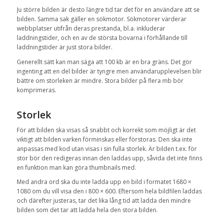
Ju större bilden är desto längre tid tar det för en användare att se
bilden. Samma sak gäller en sökmotor. Sökmotorer värderar
webbplatser utifrån deras prestanda, bl.a. inkluderar
laddningstider, och en av de största bovarna i förhållande till
laddningstider är just stora bilder.
Generellt sätt kan man säga att 100 kb är en bra gräns. Det gör
ingenting att en del bilder är tyngre men användarupplevelsen blir
bättre om storleken är mindre. Stora bilder på flera mb bör
komprimeras.
Storlek
För att bilden ska visas så snabbt och korrekt som möjligt är det
viktigt att bilden varken förminskas eller förstoras. Den ska inte
anpassas med kod utan visas i sin fulla storlek. Är bilden t.ex. för
stor bör den redigeras innan den laddas upp, såvida det inte finns
en funktion man kan göra thumbnails med.
Med andra ord ska du inte ladda upp en bild i formatet 1680 ×
1080 om du vill visa den i 800 × 600. Eftersom hela bildfilen laddas
och därefter justeras, tar det lika lång tid att ladda den mindre
bilden som det tar att ladda hela den stora bilden.