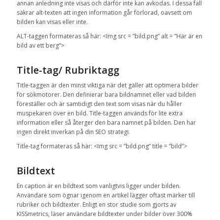
annan anledning inte visas och därför inte kan avkodas. I dessa fall
säkrar alt-texten att ingen information går förlorad, oavsett om
bilden kan visas eller inte.
ALT-taggen formateras så här: <Img src = ”bild.png” alt = ”Här är en
bild av ett berg”>
Title-tag/ Rubriktagg
Title-taggen är den minst viktiga när det gäller att optimera bilder
för sökmotorer. Den definierar bara bildnamnet eller vad bilden
föreställer och är samtidigt den text som visas när du håller
muspekaren över en bild. Title-taggen används för lite extra
information eller så återger den bara namnet på bilden. Den har
ingen direkt inverkan på din SEO strategi.
Title-tag formateras så här: <Img src = ”bild.png” title = ”bild”>
Bildtext
En caption är en bildtext som vanligtvis ligger under bilden.
Användare som ögnar igenom en artikel lägger oftast märker till
rubriker och bildtexter. Enligt en stor studie som gjorts av
KISSmetrics, läser användare bildtexter under bilder över 300%