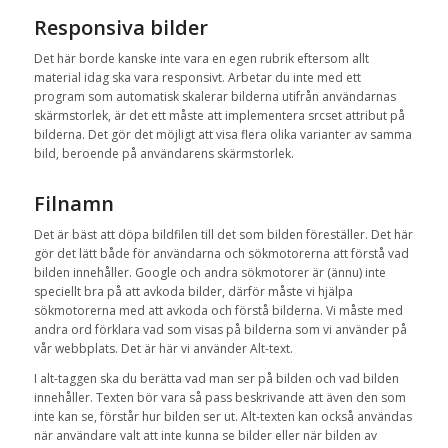
Responsiva bilder
Det här borde kanske inte vara en egen rubrik eftersom allt
material idag ska vara responsivt. Arbetar du inte med ett
program som automatisk skalerar bilderna utifrån användarnas
skärmstorlek, är det ett måste att implementera srcset attribut på
bilderna. Det gör det möjligt att visa flera olika varianter av samma
bild, beroende på användarens skärmstorlek.
Filnamn
Det är bäst att döpa bildfilen till det som bilden föreställer. Det här
gör det lätt både för användarna och sökmotorerna att förstå vad
bilden innehåller. Google och andra sökmotorer är (ännu) inte
speciellt bra på att avkoda bilder, därför måste vi hjälpa
sökmotorerna med att avkoda och förstå bilderna. Vi måste med
andra ord förklara vad som visas på bilderna som vi använder på
vår webbplats. Det är här vi använder Alt-text.
I alt-taggen ska du berätta vad man ser på bilden och vad bilden
innehåller. Texten bör vara så pass beskrivande att även den som
inte kan se, förstår hur bilden ser ut. Alt-texten kan också användas
när användare valt att inte kunna se bilder eller när bilden av