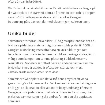
oftare än vanlig brödtext.
Därför kan du använda bildtexter för att behålla läsarna längre på
din webbplats och därmed bättra på ”time on site” och ”sidor per
session”. Förbättringen av dessa faktorer ökar Googles
bedömning på sidan och därmed placeringen i sökresultaten.
Unika bilder
Sökmotorer föredrar unika bilder. I Googles optik innebär det en
bild vars pixlar inte matchar någon annan bilds pixlar till 100%. I
Googles bildsökning visas ofta bara en unik bild i taget. Det
betyder att om du använder samma bild som många andra, är ni
många som kämpar om samma placering i bildsökmotorns
resultatlista. Google visar oftast bara en enda variant av samma
bild, vilket innebär att det är oftast den största och mest
väletablerade webbplatsen som visas.
Som mindre webbplats kan det alltså finnas mycket att vinna,
genom att göra bilderna unika. Det kan t.ex. räcka med att lägga in
en logga, en illustration eller att ändra bakgrundsfärg. Eftersom
Google jämför pixlar räcker det inte att bara ändra storlek, utan
pixlarnas sammansättning ska ändras för att den ska uppfattas
som unik.