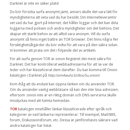
Darknet
är inte en
säker plats
!
Du bör försöka surfa anonymt jämt,
annars
skulle det vara
lätt för
myndigheterna
att veta vad du
har besökt
.
Din Internetleverantör
vet vad
du har gjort
på Internet
;
det håller
loggar
och det
kan dela
loggarna
med
polisen
och andra myndigheter
om det behövs
.
Det
skapar
ett starkt
behov av att alltid vara
anonym
.
Vill du surfa
anonymt så
finns inget bättre än
TOR
browser
.
Det finns
några fler
försiktighetsåtgärder
du bör vidta
för att
vara på den säkra sidan.
Vi
kommer att prata om
det
i följande del av artikeln.
För
att surfa genom TOR
är
onion
Registret det mest säkra
för
Darknet
.
Det har
kontrollerat
webbadresserna
för att se var
de
leder
och
har
klassificerat
dem därefter.
Du
kan
komma till
Onion
katalogen i
Darknet
på
http://am4wuhz3zifexz5u.onion/
.
Kom ihåg att du
endast kan
öppna länken
om du använder
TOR
.
Om du använder
vanlig
webbläsare så
kan den inte
läsa
adressen
,
eftersom
.onion
inte är en riktig
domän och
DNS-servrarna
skulle
misslyckas med att
hämta
hemsidan
.
TOR
katalogen
innehåller länkar
klassificerade
efter språk och
kategorier av
vad
länkarna
representerar
.
Till exempel
,
Mail
/
SMS
,
forum
,
Diskussionsforum
,
etc. Dessa är
jämförelsevis
säkrare
vad
andra
kataloger
har listat.