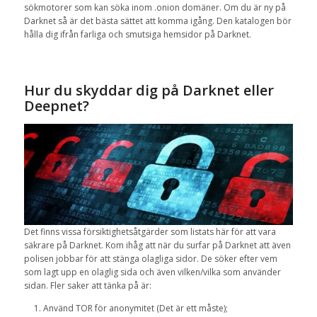
sökmotorer
som
kan söka
inom
.onion
domäner
.
Om du är
ny på
Darknet så är
det bästa sättet att
komma igång.
Den katalogen bör
hålla dig ifrån farliga och smutsiga hemsidor på Darknet.
Hur
du skyddar dig på
Darknet
eller
Deepnet
?
Det finns vissa
försiktighetsåtgärder som
listats
här för att vara
säkrare
på
Darknet
.
Kom ihåg att
när du
surfar på
Darknet
att även
polisen jobbar för att stänga olagliga sidor. De söker efter vem
som lagt upp en olaglig sida och även vilken/vilka som använder
sidan. Fler saker att tänka på är:
Använd
TOR
för
anonymitet
(Det är
ett måste
)
;