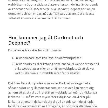
webbläsarna
öppna
sådana platser
eftersom de inte är
beroende
av
konventionella
DNS-servrar
.
Alla
Darknet
/
Deepnet
har
.onion
domäner och
kan endast
nås
via
TOR
webbläsare
.
D
et enklaste
sättet
att komma in i
Darknet
är
TOR
browser
.
Hur kommer jag åt
Darknet
och
Deepnet
?
Du behöver två saker för att komma in:
En
webbläsare som
kan läsa
.onion
webbplatser;
En
webbadress
eller
katalog som innehåller
webbadresser
till
olika
webbplatser eller en
url tillen
webbplats så att
du vet
vad du
ska
skriva
in
i
webbläsaren
”
adressfältet
.
Det finns flera
dump sites
som kallas
Darknet
kataloger.
A
lla
sådana sidor är ej
klassificerat som seriösa och
kan
hindra dig
genom att skicka
dig till
fel ställen
(webbplatser)
när du klickar
på
länkarna
.
Du måste
vara mycket försiktig
innan du klickar
på
länkarna
eftersom de kan
skicka
dig till e
n sida som du ej hade
tänkt besöka tex en kriminell
drogsida
, en
porrsida eller liknande
.