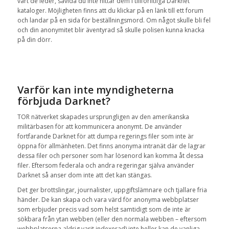
vart de
leder
,
såvida du inte
hittar dem
i tillförlitliga
Darknet
kataloger.
Möjligheten finns
att
du klickar
på en
länk till
ett forum
och
landar
på en
sida
för beställningsmord.
Om något skulle bli fel
och din anonymitet blir äventyrad så
skulle
polisen
kunna knacka
på
din dörr
.
Varför kan
inte
myndigheterna
förbjuda
Darknet
?
TOR
nätverket
skapades ursprungligen
av den amerikanska
militärbasen
för
att kommunicera
anonymt
.
De använder
fortfarande Darknet för att dumpa
regerings
filer
som
inte är
öppna
för allmänheten.
Det finns
anonyma
intranät
där de
lagrar
dessa filer
och
personer som har
lösenord
kan
komma åt
dessa
filer
.
Eftersom
federala och
andra regeringar
själva
använder
Darknet
så anser dom inte att det kan stängas.
Det ger
brottslingar
, journalister,
uppgiftslämnare
och tjallare
fria
händer
.
De kan
skapa och
vara värd för
anonyma
webbplatser
som erbjuder
precis vad som helst samtidigt som de
inte är
sökbara
från ytan
webben
(
eller
den normala
webben
–
eftersom
webbplatserna
aldrig varit
indexerad
)
inte heller kan
de vanliga