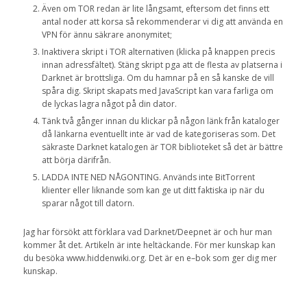
Även om
TOR
redan är
lite långsamt
,
eftersom det finns
ett
antal noder
att korsa
så rekommenderar vi dig att
använda en
VPN
för ännu säkrare
anonymitet
;
Inaktivera
skript
i
TOR
alternativen
(
klicka på knappen
precis
innan
adressfältet
).
Stäng skript pga att
de flesta
av platserna
i
Darknet
är
brottsliga.
Om du hamnar på
en så
kanske
de vill
spåra
dig
.
S
kript
skapats med
JavaScript
kan
vara farliga om
de lyckas
lagra
något på
din dator
.
Tänk
två gånger innan
du klickar
på
någon länk
från
kataloger
då
länkarna
eventuellt inte är
vad de
kategoriseras som
.
Det
säkraste
Darknet
katalogen
är
TOR
biblioteket
så det är
bättre
att börja
därifrån.
LADDA INTE NED NÅGONTING. Används inte BitTorrent
klienter eller liknande som kan ge ut ditt faktiska ip när du
sparar något till datorn.
Jag har försökt att
förklara vad
Darknet
/
Deepnet
är
och
hur man
kommer åt
det.
Artikeln
är
inte heltäckande
.
För
mer kunskap
kan
du
besöka
www.hiddenwiki.org
. Det
är
en e
–
bok
som ger dig
mer
kunskap
.