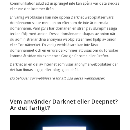
kommunikationsslut)
att ursprunget
inte
kan
spåra
var data
skickas
eller var den
kommer ifrån.
En vanlig
webbläsare
kan inte öppna
Darknet
webbplatser vars
domännamn slutar med
.onion
eftersom de inte är
normala
domännamn
. Vanligtvis har domänen
en sträng av
slumpmässiga
tecken
följt
med
.onion
.
Dessa
domännamn
skapas av
onion
när
du administrerar
dina
anonyma
webbplatser med hjälp
av
onion
eller
Tor-nätverket
.
En vanlig webbläsare kan inte läsa
domännamnet och en errorsida kommer att visas om du försöker
komma åt sidan via exemepvis Google Chrome eller Firefox.
Darknet
är en
del av
Internet
som visar
anonyma
webbplatser där
det kan finnas
lagligt eller olagligt innehåll
.
Du behöver
Tor
webbläsare
för att
visa dessa
webbplatser.
Vem använder
Darknet
eller
Deepnet
?
Är det
farligt?