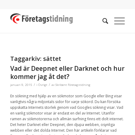
Taggarkiv:
sättet
Vad är Deepnet eller Darknet och hur
kommer jag åt det?
/
/
januari 9, 2015
i
Övrigt
av
Skribent Företagstidning
En sökning
med hjälp av en
sökmotor som Google
eller Bing
visar
vanligtvis
några
miljontals sidor
för varje
sökord
.
Du
kan
försöka
uppskatta
Internets
storlek
genom vad Googles sökning visar.
Vad
en vanlig sökmotor visar är endast en del av
Internet.
U
tanför
ramen av
sökmotorerna och
allmän
surfning finns ett dolt internet
.
Det heter
Darknet
eller
Deepnet, den
djupa webben
,
osynliga
webben
eller
det
dolda
Internet
.
Den här artikeln förklarar
vad