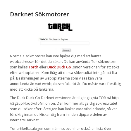
Darknet Sökmotorer
Normala
sökmotorer
kan
inte
hjälpa dig
med
att hämta
webbadresser
för det du
söker
.
Du kan använda
Tor
s
ökmotorn
som
kallas
Torch
eller
Duck
Duck
Go
.onion
versionen för att
söka
efter
webbplatser.
Kom ihåg att dessa
sökresultat
inte går att
lita
på
. Beskrivningen av
webbplatserna som visas kan vara
annorlunda
än
vad webbplatsen
faktiskt är.
Du måste
vara försiktig
med
att klicka på länkarna
.
The Duck
Duck
Go
Darknet
versionen är
tillgänglig via
TOR
på http
:
//3g2upl4pq6kufc4m.onion
.
Den
kommer att ge dig sökresultatet
som du söker efter
.
Återigen
kan
länkar
vara vilseledande,
så var
försiktig
innan du klickar
dig fram
in i den djupare delen av
internets
Darknet
.
Tor
artikelkatalogen
som nämnts ovan
har också en
lista över