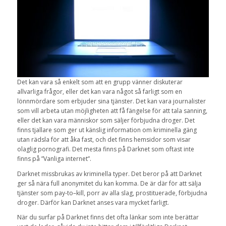
Det kan
vara så enkelt som
att
en grupp vänner
diskuterar
allvarliga frågor
,
eller det kan
vara något så
farligt som
en
lönnmördare
som erbjuder
sina tjänster
.
Det kan vara
journalister
som vill arbeta
utan
möjligheten att få
fängelse
för att tala
sanning
,
eller det kan vara
människor som säljer
förbjudna
droger
.
Det
finns
tjallare
som ger ut
känslig
information om kriminella gäng
utan
rädsla för
att åka fast
,
och det
finns
hemsidor
som visar
olaglig pornografi
. Det mesta finns på Darknet som oftast inte
finns på ”Vanliga internet”.
Darknet
missbrukas
av
kriminella
typer
.
Det beror på att
Darknet
ger
så nära full
anonymitet du kan komma
.
De är
där för att
sälja
tjänster
som pay
-to
–
kill,
porr
av alla slag,
prostituerade
,
förbjudna
droger
.
Därför
kan
Darknet
anses vara
mycket
farligt.
När du surfar på Darknet
finns det
ofta
länkar som
inte
berättar