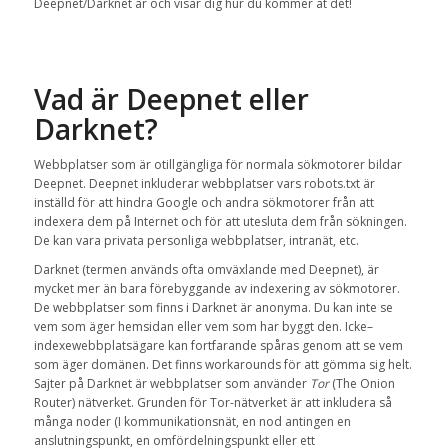
Deepnet/Darknet är och
visar
dig
hur du kommer åt
det!
Vad är
Deepnet
eller
Darknet
?
W
ebbplatser
som är
otillgängliga
för
normala
sökmotorer
bildar
Deepnet
.
Deepnet inkluderar
webbplatser vars
robots.txt
är
inställd för att
hindra Google
och andra sökmotorer
från att
indexera
dem
på Internet
och
för att utesluta
dem från
sökningen
.
De kan vara
privata
personliga webbplatser
,
intranät
,
etc.
Darknet
(
termen
används ofta
omväxlande med
Deepnet
),
är
mycket mer än bara
förebyggande av
indexering
av sökmotorer
.
De
webbplatser som finns i
Darknet
är anonyma
.
Du kan inte se
vem som äger hemsidan eller vem som har byggt den
.
Icke
–
indexewebbplatsägare
kan
fortfarande
spåras
genom att se vem
som äger domänen. Det finns workarounds för att gömma sig helt.
S
ajter på
Darknet
är
webbplatser
som använder
Tor
(
The Onion
Router
)
nätverket
.
Grunden för
Tor-nätverket
är att inkludera
så
många
noder (I kommunikationsnät, en nod antingen en
anslutningspunkt, en omfördelningspunkt eller ett