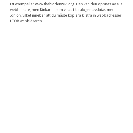
Ett exempel är
www.thehiddenwiki.org
.
Den
kan
den
öppnas av
alla
webbläsare
,
men
länkarna
som visas
i katalogen
avslutas med
.onion
,
vilket innebär att du
måste kopiera
klistra in
webbadresser
i
TOR
webbläsaren
.