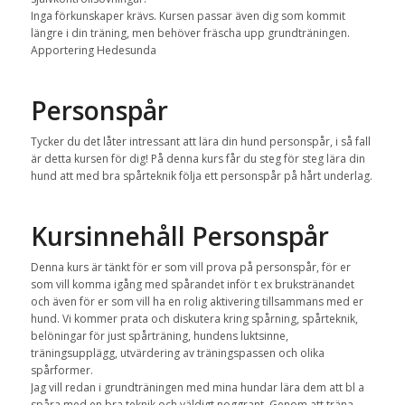
Inga förkunskaper krävs. Kursen passar även dig som kommit
längre i din träning, men behöver fräscha upp grundträningen.
Apportering Hedesunda
Personspår
Tycker du det låter intressant att lära din hund personspår, i så fall
är detta kursen för dig! På denna kurs får du steg för steg lära din
hund att med bra spårteknik följa ett personspår på hårt underlag.
Kursinnehåll Personspår
Denna kurs är tänkt för er som vill prova på personspår, för er
som vill komma igång med spårandet inför t ex brukstränandet
och även för er som vill ha en rolig aktivering tillsammans med er
hund. Vi kommer prata och diskutera kring spårning, spårteknik,
belöningar för just spårträning, hundens luktsinne,
träningsupplägg, utvärdering av träningspassen och olika
spårformer.
Jag vill redan i grundträningen med mina hundar lära dem att bl a
spåra med en bra teknik och väldigt noggrant. Genom att träna