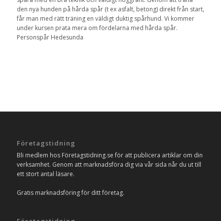
den nya hunden på hårda spår (t ex asfalt, betong) direkt från start,
får man med rätt träning en väldigt duktig spårhund. Vi kommer
under kursen prata mera om fördelarna med hårda spår.
Personspår Hedesunda
Företagstidning
Bli medlem hos Företagstidning.se för att publicera artiklar om din
verksamhet. Genom att marknadsföra dig via vår sida når du ut till
ett stort antal läsare.
Gratis marknadsföring för ditt företag.
Företagstidning