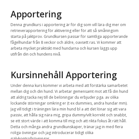
Apportering
Denna grundkurs i apportering är för dig som vill lära dig mer om
retrieverapportering för aktivering eller för att så småningom
starta på jaktprov. Grundkursen passar för samtliga apporterande
fågelhundar från 8 veckor och äldre, oavsett ras. Vi kommer att
arbeta mycket praktiskt med hundarna och kursen läggs upp
utifrån din och hundens nivå.
Kursinnehåll Apportering
Under denna kurs kommer vi arbeta med att förstärka samarbetet
mellan dig och din hund. Vi arbetar gemensamt mot att få din hund
att aldrig tacka nej till de belöningar du erbjuder pga. av olika
lockande störningar omkring er (t ex dummies, andra hundar mm).
Jag vill tidigt i träningen lära min hund bl a att det lönar sig att vara
passiv, att hålla sig nära mig, gripa dummy/vilt korrekt och snabbt,
se ett stort värde i att komma till mig och att rikta fokus åt rätt håll.
Detta och många andra grundkunskaper, tränar jag in med flera
roliga övningar och jag introducerar tidigt olika
självkontrollsövningar.