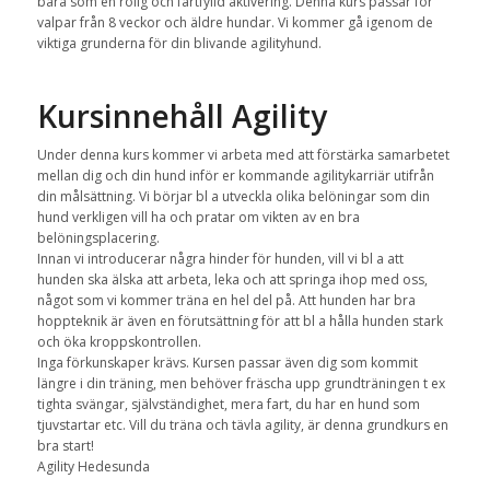
bara som en rolig och fartfylld aktivering. Denna kurs passar för
valpar från 8 veckor och äldre hundar. Vi kommer gå igenom de
viktiga grunderna för din blivande agilityhund.
Kursinnehåll Agility
Under denna kurs kommer vi arbeta med att förstärka samarbetet
mellan dig och din hund inför er kommande agilitykarriär utifrån
din målsättning. Vi börjar bl a utveckla olika belöningar som din
hund verkligen vill ha och pratar om vikten av en bra
belöningsplacering.
Innan vi introducerar några hinder för hunden, vill vi bl a att
hunden ska älska att arbeta, leka och att springa ihop med oss,
något som vi kommer träna en hel del på. Att hunden har bra
hoppteknik är även en förutsättning för att bl a hålla hunden stark
och öka kroppskontrollen.
Inga förkunskaper krävs. Kursen passar även dig som kommit
längre i din träning, men behöver fräscha upp grundträningen t ex
tighta svängar, självständighet, mera fart, du har en hund som
tjuvstartar etc. Vill du träna och tävla agility, är denna grundkurs en
bra start!
Agility Hedesunda