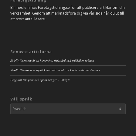
Bli medlem hos Företagstidning.se för att publicera artiklar om din
verksamhet. Genom att marknadsföra dig via vår sida når du ut till
ett stort antal läsare.
Senaste artiklarna
Så blir företagsgolf ett kundmöte, friskvård och träffsäker reklam
Nordic Shantress – upptäck nordisk metal, rock och moderna shanties
Lägg ditt tak själv och spara pengar – Takbyte
Välj språk