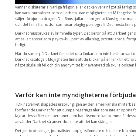
vänner
diskuterar
allvarliga frågor
,
eller det kan
vara något så
farligt 
kan vara
journalister
som vill arbeta
utan
möjligheten att få
fängelse
fö
säljer
förbjudna
droger
.
Det finns
tjallare
som ger ut
känslig
informati
och det
finns
hemsidor
som visar
olaglig pornografi
. Det mesta finns 
Darknet
missbrukas
av
kriminella
typer
.
Det beror på att
Darknet
ger
s
att
sälja tjänster
som pay
-to
–
kill,
porr
av alla slag,
prostituerade
,
förb
farligt.
När du surfar på Darknet
finns det
ofta
länkar som
inte
berättar
vart d
Darknet
kataloger.
Möjligheten finns
att
du klickar
på en
länk till
ett fo
något skulle bli fel och din anonymitet blir äventyrad så
skulle
polisen
Varför kan
inte
myndigheterna
förbjuda
TOR
nätverket
skapades ursprungligen
av den amerikanska
militärba
fortfarande Darknet för att dumpa
regerings
filer
som
inte är
öppna
f
lagrar
dessa filer
och
personer som har
lösenord
kan
komma åt
dessa
använder
Darknet
så anser dom inte att det kan stängas.
Det ger
brottslingar
, journalister,
uppgiftslämnare
och tjallare
fria hän