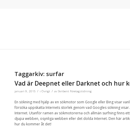
Taggarkiv:
surfar
Vad är Deepnet eller Darknet och hur 
/
/
januari 9, 2015
i
Övrigt
av
Skribent Företagstidning
En sökning
med hjälp av en
sökmotor som Google
eller Bing
visar
vanl
försöka uppskatta
Internets
storlek
genom vad Googles sökning visar
Internet.
U
tanför ramen av
sökmotorerna och
allmän
surfning finns ett
djupa webben
,
osynliga webben
eller
det
dolda
Internet
.
Den här artik
hur du kommer åt
det!