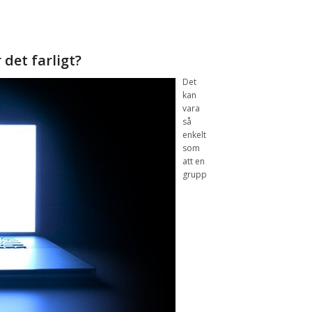
 det
farligt?
Det
kan
vara
så
enkelt
som
att
en
grupp