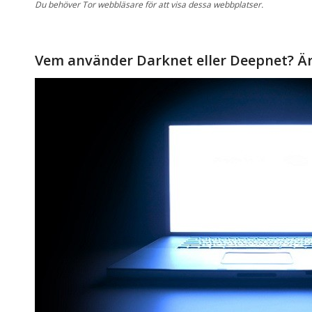
Du behöver
Tor
webbläsare
för att
visa dessa
webbplatser.
Vem använder
Darknet
eller
Deepnet
?
Är