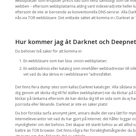
webbplatser som erbjuder
precis vad som helst samtidigt som de
int
webben
–
eftersom
webbplatserna
aldrig varit
indexerad
)
inte heller 
eftersom de inte är
beroende av
konventionella
DNS-servrar
.
Alla
Dar
nås
via
TOR
webbläsare
.
D
et enklaste sättet
att komma in i
Darknet
är
Hur kommer jag åt
Darknet
och
Deepne
Du behöver två saker för att komma in:
En
webbläsare som
kan läsa
.onion
webbplatser;
En
webbadress
eller
katalog som innehåller
webbadresser
till
oli
vet vad du
ska
skriva
in
i
webbläsaren
”
adressfältet
.
Det finns flera
dump sites
som kallas
Darknet
kataloger.
A
lla sådana si
dig
genom att skicka
dig till
fel ställen
(webbplatser)
när du klickar
på 
klickar
på
länkarna
eftersom de kan
skicka
dig till e
n sida som du ej ha
porrsida eller liknande
.
Darknet
är inte en
säker plats
!
Du bör försöka surfa anonymt jämt,
annars
skulle det vara
lätt för
myn
Internetleverantör
vet vad
du har gjort
på Internet
;
det håller
loggar
oc
myndigheter
om det behövs
.
Det skapar
ett starkt
behov av att alltid 
bättre än
TOR
browser
.
Det finns
några fler
försiktighetsåtgärder
du b