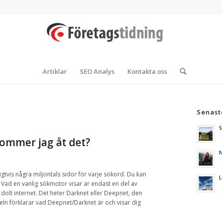
Artiklar
SEO Analys
Kontakta oss
Senast
S
kommer jag åt det?
N
igtvis
några
miljontals sidor
för varje
sökord
.
Du
kan
L
.
Vad en vanlig sökmotor visar är endast en del av
 dolt internet
.
Det heter
Darknet
eller
Deepnet, den
eln förklarar
vad Deepnet/Darknet är och
visar
dig