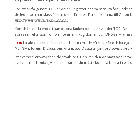
att prata om
det
i följande del av artikeln.
För
att surfa genom TOR
är
onion
Registret det mest säkra
för
Darknet
de leder
och
har
klassificerat
dem därefter.
Du
kan
komma till
Onion
k
http://am4wuhz3zifexz5u.onion/
.
Kom ihåg att du
endast kan
öppna länken
om du använder
TOR
.
Om d
adressen
,
eftersom
.onion
inte är en riktig
domän och
DNS-servrarna
TOR
katalogen
innehåller länkar
klassificerade
efter språk och
kategor
Mail
/
SMS
,
forum
,
Diskussionsforum
,
etc. Dessa är
jämförelsevis
säkrar
Ett exempel är
www.thehiddenwiki.org
.
Den
kan
den
öppnas av
alla w
avslutas med
.onion
,
vilket innebär att du
måste kopiera
klistra in
webb