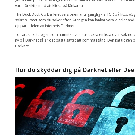
vara försiktig med
att klicka på länkarna
.
The Duck
Duck
Go
Darknet
versionen är
tillgänglig via
TOR
på http
:
//3
sökresultatet som du söker efter
.
Återigen
kan
länkar
vara vilseledand
djupare delen av internets
Darknet
.
Tor
artikelkatalogen
som nämnts ovan
har också en
lista över
sökmot
ny på
Darknet så är
det bästa sättet att
komma igång.
Den katalogen bö
Darknet.
Hur
du skyddar dig på
Darknet
eller
Dee