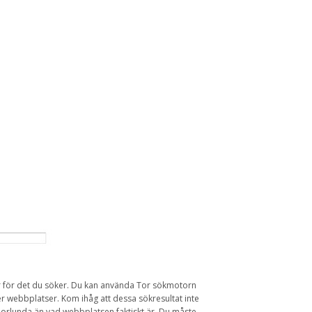
r
för det du
söker
.
Du kan använda
Tor
s
ökmotorn
er
webbplatser.
Kom ihåg att dessa
sökresultat
inte
orlunda
än
vad webbplatsen
faktiskt är.
Du måste