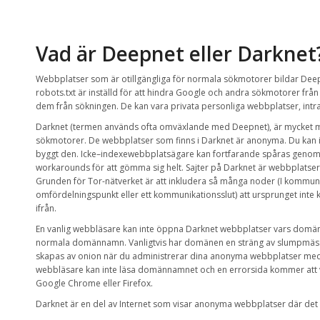
Vad är
Deepnet
eller
Darknet
W
ebbplatser
som är
otillgängliga
för
normala
sökmotorer
bildar
Dee
robots.txt
är inställd för att
hindra Google
och andra sökmotorer
från
dem från
sökningen
.
De kan vara
privata
personliga webbplatser
,
intr
Darknet
(
termen
används ofta
omväxlande med
Deepnet
),
är
mycket 
sökmotorer
.
De
webbplatser som finns i
Darknet
är anonyma
.
Du kan 
byggt den
.
Icke
–
indexewebbplatsägare
kan
fortfarande
spåras
genom 
workarounds för att gömma sig helt.
S
ajter på
Darknet
är
webbplatser
Grunden för
Tor-nätverket
är att inkludera
så
många
noder (I kommuni
omfördelningspunkt eller ett kommunikationsslut)
att ursprunget
inte
ifrån.
En vanlig
webbläsare
kan inte öppna
Darknet
webbplatser vars
domän
normala
domännamn
. Vanligtvis har domänen
en sträng av
slumpmäss
skapas av
onion
när
du administrerar
dina
anonyma
webbplatser med
webbläsare kan inte läsa domännamnet och en errorsida kommer att 
Google Chrome eller Firefox.
Darknet
är en
del av
Internet
som visar
anonyma
webbplatser där det 