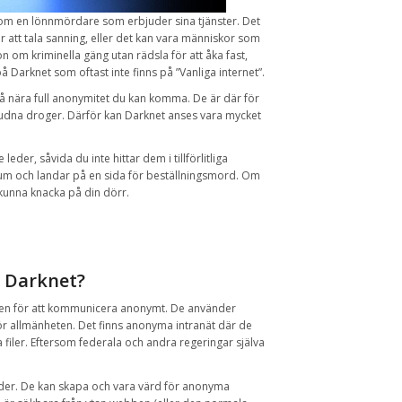
som
en lönnmördare
som erbjuder
sina tjänster
.
Det
r att tala
sanning
,
eller det kan vara
människor som
on om kriminella gäng utan
rädsla för
att åka fast
,
på Darknet som oftast inte finns på ”Vanliga internet”.
å nära full
anonymitet du kan komma
.
De är
där för
judna
droger
.
Därför
kan
Darknet
anses vara
mycket
e
leder
,
såvida du inte
hittar dem
i tillförlitliga
rum
och
landar
på en
sida
för beställningsmord.
Om
kunna knacka
på
din dörr
.
Darknet
?
sen
för
att kommunicera
anonymt
.
De använder
ör allmänheten.
Det finns
anonyma
intranät
där de
 filer
.
Eftersom
federala och
andra regeringar
själva
der
.
De kan
skapa och
vara värd för
anonyma