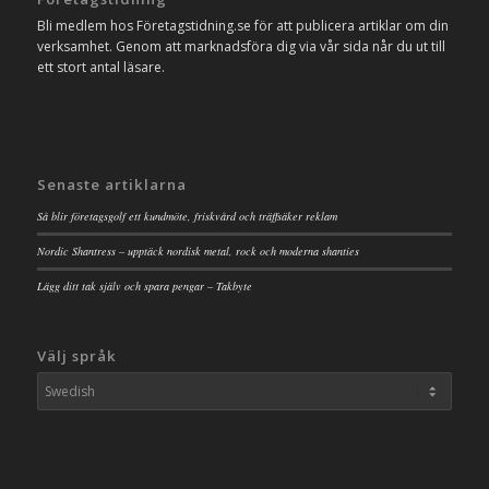
Bli medlem hos Företagstidning.se för att publicera artiklar om din
verksamhet. Genom att marknadsföra dig via vår sida når du ut till
ett stort antal läsare.
Senaste artiklarna
Så blir företagsgolf ett kundmöte, friskvård och träffsäker reklam
Nordic Shantress – upptäck nordisk metal, rock och moderna shanties
Lägg ditt tak själv och spara pengar – Takbyte
Välj språk