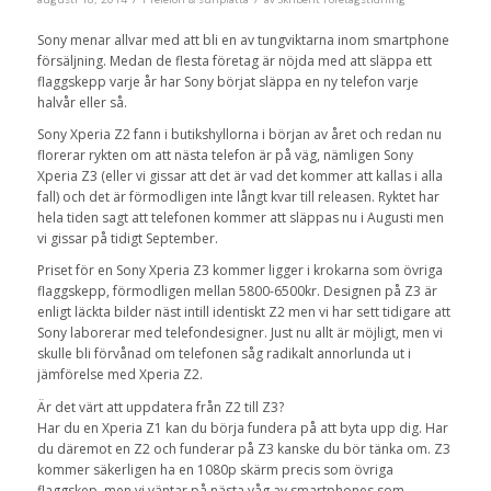
Sony menar allvar med att bli en av tungviktarna inom smartphone
försäljning. Medan de flesta företag är nöjda med att släppa ett
flaggskepp varje år har Sony börjat släppa en ny telefon varje
halvår eller så.
Sony Xperia Z2 fann i butikshyllorna i början av året och redan nu
florerar rykten om att nästa telefon är på väg, nämligen Sony
Xperia Z3 (eller vi gissar att det är vad det kommer att kallas i alla
fall) och det är förmodligen inte långt kvar till releasen. Ryktet har
hela tiden sagt att telefonen kommer att släppas nu i Augusti men
vi gissar på tidigt September.
Priset för en Sony Xperia Z3 kommer ligger i krokarna som övriga
flaggskepp, förmodligen mellan 5800-6500kr. Designen på Z3 är
enligt läckta bilder näst intill identiskt Z2 men vi har sett tidigare att
Sony laborerar med telefondesigner. Just nu allt är möjligt, men vi
skulle bli förvånad om telefonen såg radikalt annorlunda ut i
jämförelse med Xperia Z2.
Är det värt att uppdatera från Z2 till Z3?
Har du en Xperia Z1 kan du börja fundera på att byta upp dig. Har
du däremot en Z2 och funderar på Z3 kanske du bör tänka om. Z3
kommer säkerligen ha en 1080p skärm precis som övriga
flaggskep, men vi väntar på nästa våg av smartphones som