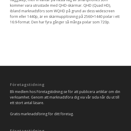
kommer vara utrustade med QHD-skärmar. QHD (Quad HD),
ibland marknadsförs som WQHD på grund av dess widescreen
form eller 1440p, är en skärmupplösning på 2560×1440 pixlar i ett
16:9-format. Den har fyra gånger så många pixlar som 720p.
Företagstidning
Bli medlem hos Företagstidning.se för att publicera artiklar om din
verksamhet. Genom att marknadsföra dig via vår sida når du ut till
ett stort antal läsare.
Gratis marknadsföring för ditt företag.
Företagstidning