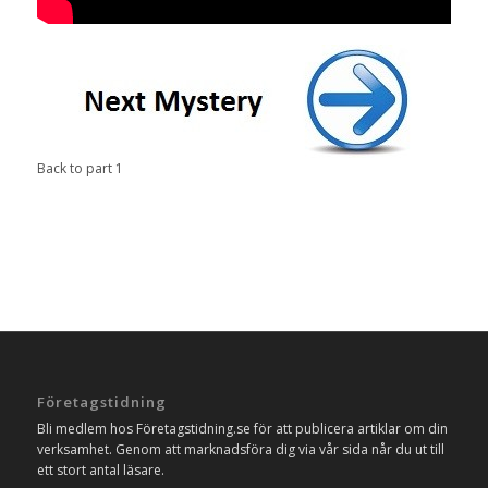
Back to part 1
Företagstidning
Bli medlem hos Företagstidning.se för att publicera artiklar om din
verksamhet. Genom att marknadsföra dig via vår sida når du ut till
ett stort antal läsare.