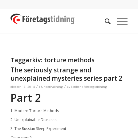
Taggarkiv:
torture methods
The seriously strange and
unexplained mysteries series part 2
/
/
oktober 16, 2014
i
Underhållning
av
Skribent Företagstidning
Part 2
1. Modern Torture Methods
2. Unexplainable Diseases
3. The Russian Sleep Experiment
Go to part 3