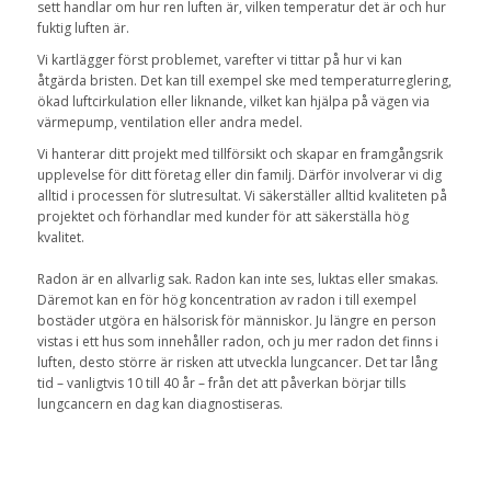
sett handlar om hur ren luften är, vilken temperatur det är och hur
fuktig luften är.
Vi kartlägger först problemet, varefter vi tittar på hur vi kan
åtgärda bristen. Det kan till exempel ske med temperaturreglering,
ökad luftcirkulation eller liknande, vilket kan hjälpa på vägen via
värmepump, ventilation eller andra medel.
Vi hanterar ditt projekt med tillförsikt och skapar en framgångsrik
upplevelse för ditt företag eller din familj. Därför involverar vi dig
alltid i processen för slutresultat. Vi säkerställer alltid kvaliteten på
projektet och förhandlar med kunder för att säkerställa hög
kvalitet.
Radon är en allvarlig sak. Radon kan inte ses, luktas eller smakas.
Däremot kan en för hög koncentration av radon i till exempel
bostäder utgöra en hälsorisk för människor. Ju längre en person
vistas i ett hus som innehåller radon, och ju mer radon det finns i
luften, desto större är risken att utveckla lungcancer. Det tar lång
tid – vanligtvis 10 till 40 år – från det att påverkan börjar tills
lungcancern en dag kan diagnostiseras.