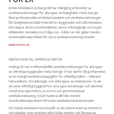
Ermes Ventilation & Energi AB har mångårig erfarenhet av
ventilationslösningar för alla typer av fastigheter i hela Sverige.
Med professionella ventilationssystem och ventilationslösningar
får fastigheterna både frisk luft in i byggnaden och luftcirkulation.
Det skapar ett bra inomhusklimat, större arbetsglädje och högre
effektivitet. Kontakta oss Fråga oss – både när det gäller mindre
inomhusklimatproblem för stora ventilationsentreprenader.
www.ermes.se
VENTILATION TILL OFFENTLIG SEKTOR
I många år har vi tillhandahållit ventilationslösningar för alla typer
av offentliga byggnader i hela Sverige. Vi har därför lång erfarenhet
av en mängd ventilationsuppgifter för offentlig sektor – inklusive
hälsosektorn, förvaltningar och olika typer av institutioner. Vi vet
att varje offentlig byggnad har sina egna utmaningar och därmed
också sina egna behov av en bra och genomarbetad
ventilationslösning. Vi kan hantera allt från mindre
inomhusklimatproblem till totala ventilationsentreprenader.
Din lokala ventilation’som består av ett erfaret team av montörer
och tekniker som dagligen utför både mindre och långvariga