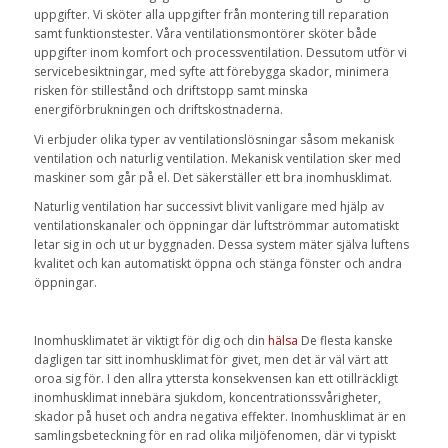
uppgifter. Vi sköter alla uppgifter från montering till reparation
samt funktionstester. Våra ventilationsmontörer sköter både
uppgifter inom komfort och processventilation. Dessutom utför vi
servicebesiktningar, med syfte att förebygga skador, minimera
risken för stillestånd och driftstopp samt minska
energiförbrukningen och driftskostnaderna.
Vi erbjuder olika typer av ventilationslösningar såsom mekanisk
ventilation och naturlig ventilation. Mekanisk ventilation sker med
maskiner som går på el. Det säkerställer ett bra inomhusklimat.
Naturlig ventilation har successivt blivit vanligare med hjälp av
ventilationskanaler och öppningar där luftströmmar automatiskt
letar sig in och ut ur byggnaden. Dessa system mäter själva luftens
kvalitet och kan automatiskt öppna och stänga fönster och andra
öppningar.
Inomhusklimatet är viktigt för dig och din
hälsa
De flesta kanske
dagligen tar sitt inomhusklimat för givet, men det är väl värt att
oroa sig för. I den allra yttersta konsekvensen kan ett otillräckligt
inomhusklimat innebära sjukdom, koncentrationssvårigheter,
skador på huset och andra negativa effekter. Inomhusklimat är en
samlingsbeteckning för en rad olika miljöfenomen, där vi typiskt