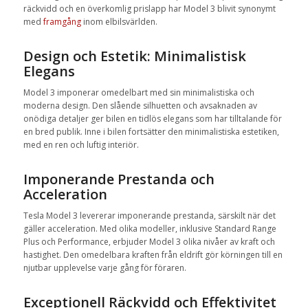
räckvidd och en överkomlig prislapp har Model 3 blivit synonymt
med
framgång
inom elbilsvärlden.
Design och Estetik: Minimalistisk
Elegans
Model 3 imponerar omedelbart med sin minimalistiska och
moderna design. Den slående silhuetten och avsaknaden av
onödiga detaljer ger bilen en tidlös elegans som har tilltalande för
en bred publik. Inne i bilen fortsätter den minimalistiska estetiken,
med en ren och luftig interiör.
Imponerande Prestanda och
Acceleration
Tesla Model 3 levererar imponerande prestanda, särskilt när det
gäller acceleration. Med olika modeller, inklusive Standard Range
Plus och Performance, erbjuder Model 3 olika nivåer av kraft och
hastighet. Den omedelbara kraften från eldrift gör körningen till en
njutbar upplevelse varje gång för föraren.
Exceptionell Räckvidd och Effektivitet