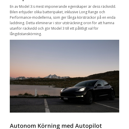
En av Model 3:s mest imponerande egenskaper är dess räckvidd.
Bilen erbjuder olika batteripaket, inklusive Long Range och
Performance-modellerna, som ger långa körsträckor på en enda
laddning. Detta eliminerar i stor utsträckning oron för att hamna
utanför räckvidd och gör Model 3 till ett pålitligt val för
långdistanskörning.
Autonom Körning med Autopilot