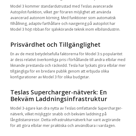
Model 3 kommer standardutrustad med Teslas avancerade
Autopilot-funktion, vilket ger föraren möjlighet att använda
avancerad autonom körning. Med funktioner som automatisk
filhållning, adaptiv farthållare och navigering på autopilot har
Model 3 höjt ribban för självkörande teknik inom elbilsindustrin.
Prisvärdhet och Tillgänglighet
En av de mest betydelsefulla faktorerna för Model 3:s popularitet
är dess relativt överkomliga pris i förhållande till andra elbilar med
liknande prestanda och räckvidd. Tesla har lyckats göra elbilar mer
tillgängliga för en bredare publik genom att erbjuda olika
konfigurationer av Model 3 för olika budgetar.
Teslas Supercharger-nätverk: En
Bekväm Laddningsinfrastruktur
Model 3-ägare kan dra nytta av Teslas omfattande Supercharger-
nätverk, vilket möjliggör snabb och bekväm laddning på
långdistansresor. Detta infrastrukturnätverk har varit avgörande
för att göra elbilar mer praktiska och användbara i vardagen.