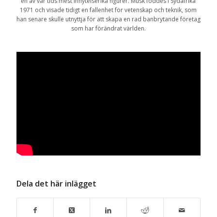
en av vår tids mest inflytelserika figurer. Musk föddes i Sydafrika
1971 och visade tidigt en fallenhet för vetenskap och teknik, som
han senare skulle utnyttja för att skapa en rad banbrytande företag
som har förändrat världen.
Dela det här inlägget