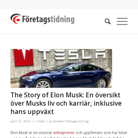
The Story of Elon Musk: En översikt
över Musks liv och karriär, inklusive
hans uppväxt
/
/
april 12, 2023
i
Video
av
Skribent Företagstidning
Elon Musk är en visionär
entreprenör
och uppfinnare som har blivit