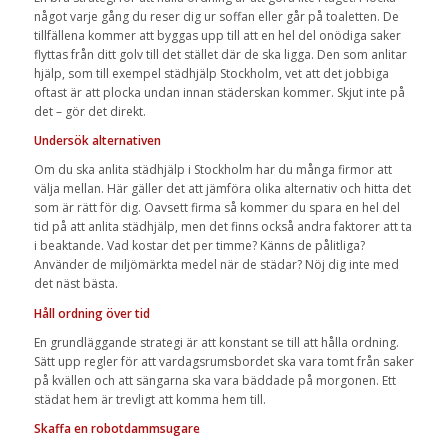
något varje gång du reser dig ur soffan eller går på toaletten. De
tillfällena kommer att byggas upp till att en hel del onödiga saker
flyttas från ditt golv till det stället där de ska ligga. Den som anlitar
hjälp, som till exempel städhjälp Stockholm, vet att det jobbiga
oftast är att plocka undan innan städerskan kommer. Skjut inte på
det – gör det direkt.
Undersök alternativen
Om du ska anlita städhjälp i Stockholm har du många firmor att
välja mellan. Här gäller det att jämföra olika alternativ och hitta det
som är rätt för dig. Oavsett firma så kommer du spara en hel del
tid på att anlita städhjälp, men det finns också andra faktorer att ta
i beaktande. Vad kostar det per timme? Känns de pålitliga?
Använder de miljömärkta medel när de städar? Nöj dig inte med
det näst bästa.
Håll ordning över tid
En grundläggande strategi är att konstant se till att hålla ordning.
Sätt upp regler för att vardagsrumsbordet ska vara tomt från saker
på kvällen och att sängarna ska vara bäddade på morgonen. Ett
städat hem är trevligt att komma hem till.
Skaffa en robotdammsugare