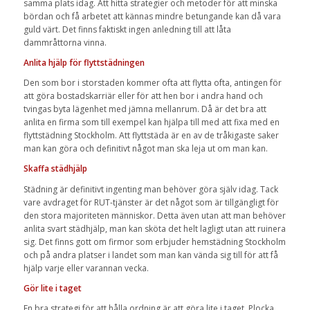
samma plats idag. Att hitta strategier och metoder för att minska
bördan och få arbetet att kännas mindre betungande kan då vara
guld värt. Det finns faktiskt ingen anledning till att låta
dammråttorna vinna.
Anlita hjälp för flyttstädningen
Den som bor i storstaden kommer ofta att flytta ofta, antingen för
att göra bostadskarriär eller för att hen bor i andra hand och
tvingas byta lägenhet med jämna mellanrum. Då är det bra att
anlita en firma som till exempel kan hjälpa till med att fixa med en
flyttstädning Stockholm. Att flyttstäda är en av de tråkigaste saker
man kan göra och definitivt något man ska leja ut om man kan.
Skaffa städhjälp
Städning är definitivt ingenting man behöver göra själv idag. Tack
vare avdraget för RUT-tjänster är det något som är tillgängligt för
den stora majoriteten människor. Detta även utan att man behöver
anlita svart städhjälp, man kan sköta det helt lagligt utan att ruinera
sig. Det finns gott om firmor som erbjuder hemstädning Stockholm
och på andra platser i landet som man kan vända sig till för att få
hjälp varje eller varannan vecka.
Gör lite i taget
En bra strategi för att hålla ordning är att göra lite i taget. Plocka