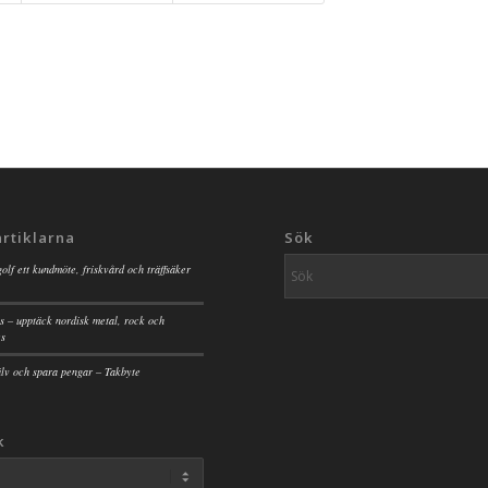
artiklarna
Sök
golf ett kundmöte, friskvård och träffsäker
s – upptäck nordisk metal, rock och
es
jälv och spara pengar – Takbyte
k