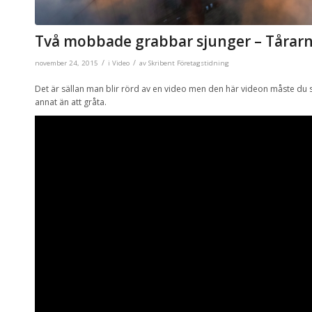
Två mobbade grabbar sjunger – Tårarn
/
/
november 24, 2015
i
Video
av
Skribent Företagstidning
Det är sällan man blir rörd av en video men den här videon måste du s
annat än att gråta.