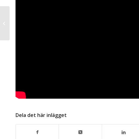
One guy 15 voices –
Svensk sångare och
låtskrivare
Dela det här inlägget