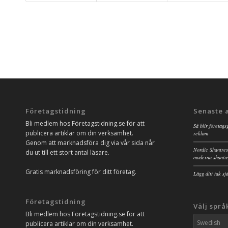
Företagstidning
Senaste 
Bli medlem hos Företagstidning.se för att
Så blir företags
publicera artiklar om din verksamhet.
reklam
Genom att marknadsföra dig via vår sida når
Nordic Shantres
du ut till ett stort antal läsare.
moderna shanti
Gratis marknadsföring för ditt företag.
Lägg ditt tak s
Företagstidning
Välj språ
Bli medlem hos Företagstidning.se för att
publicera artiklar om din verksamhet.