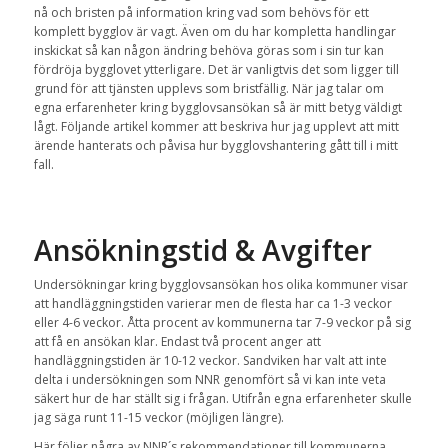
nå och bristen på information kring vad som behövs för ett
komplett bygglov är vagt. Även om du har kompletta handlingar
inskickat så kan någon ändring behöva göras som i sin tur kan
fördröja bygglovet ytterligare. Det är vanligtvis det som ligger till
grund för att tjänsten upplevs som bristfällig. När jag talar om
egna erfarenheter kring bygglovsansökan så är mitt betyg väldigt
lågt. Följande artikel kommer att beskriva hur jag upplevt att mitt
ärende hanterats och påvisa hur bygglovshantering gått till i mitt
fall.
Ansökningstid & Avgifter
Undersökningar kring bygglovsansökan hos olika kommuner visar
att handläggningstiden varierar men de flesta har ca 1-3 veckor
eller 4-6 veckor. Åtta procent av kommunerna tar 7-9 veckor på sig
att få en ansökan klar. Endast två procent anger att
handläggningstiden är 10-12 veckor. Sandviken har valt att inte
delta i undersökningen som NNR genomfört så vi kan inte veta
säkert hur de har ställt sig i frågan. Utifrån egna erfarenheter skulle
jag säga runt 11-15 veckor (möjligen längre).
Här följer några av NNR´s rekommendationer till kommunerna