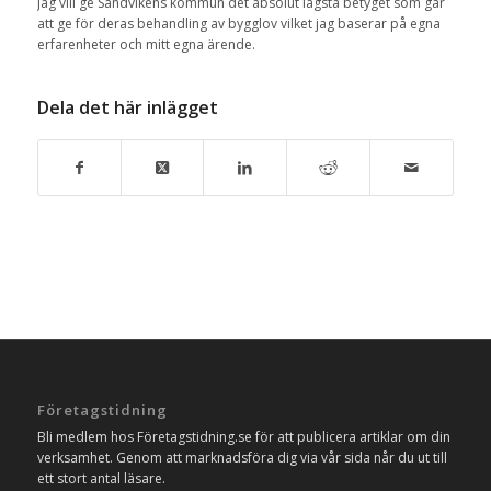
Jag vill ge Sandvikens kommun det absolut lägsta betyget som går
att ge för deras behandling av bygglov vilket jag baserar på egna
erfarenheter och mitt egna ärende.
Dela det här inlägget
Företagstidning
Bli medlem hos Företagstidning.se för att publicera artiklar om din
verksamhet. Genom att marknadsföra dig via vår sida når du ut till
ett stort antal läsare.