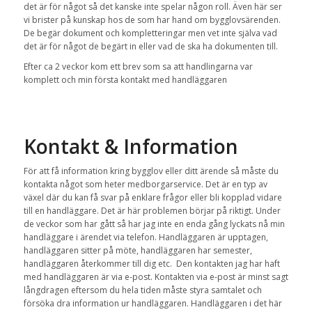
det är för något så det kanske inte spelar någon roll. Även här ser
vi brister på kunskap hos de som har hand om bygglovsärenden.
De begär dokument och kompletteringar men vet inte själva vad
det är för något de begärt in eller vad de ska ha dokumenten till.
Efter ca 2 veckor kom ett brev som sa att handlingarna var
komplett och min första kontakt med handläggaren
Kontakt & Information
För att få information kring bygglov eller ditt ärende så måste du
kontakta något som heter medborgarservice. Det är en typ av
växel där du kan få svar på enklare frågor eller bli kopplad vidare
till en handläggare. Det är här problemen börjar på riktigt. Under
de veckor som har gått så har jag inte en enda gång lyckats nå min
handläggare i ärendet via telefon. Handläggaren är upptagen,
handläggaren sitter på möte, handläggaren har semester,
handläggaren återkommer till dig etc. Den kontakten jag har haft
med handläggaren är via e-post. Kontakten via e-post är minst sagt
långdragen eftersom du hela tiden måste styra samtalet och
försöka dra information ur handläggaren. Handläggaren i det här