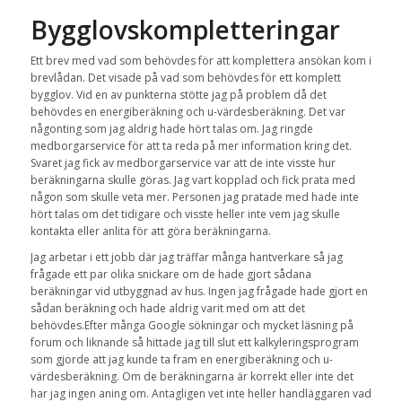
Bygglovskompletteringar
Ett brev med vad som behövdes för att komplettera ansökan kom i
brevlådan. Det visade på vad som behövdes för ett komplett
bygglov. Vid en av punkterna stötte jag på problem då det
behövdes en energiberäkning och u-värdesberäkning. Det var
någonting som jag aldrig hade hört talas om. Jag ringde
medborgarservice för att ta reda på mer information kring det.
Svaret jag fick av medborgarservice var att de inte visste hur
beräkningarna skulle göras. Jag vart kopplad och fick prata med
någon som skulle veta mer. Personen jag pratade med hade inte
hört talas om det tidigare och visste heller inte vem jag skulle
kontakta eller anlita för att göra beräkningarna.
Jag arbetar i ett jobb där jag träffar många hantverkare så jag
frågade ett par olika snickare om de hade gjort sådana
beräkningar vid utbyggnad av hus. Ingen jag frågade hade gjort en
sådan beräkning och hade aldrig varit med om att det
behövdes.Efter många Google sökningar och mycket läsning på
forum och liknande så hittade jag till slut ett kalkyleringsprogram
som gjorde att jag kunde ta fram en energiberäkning och u-
värdesberäkning. Om de beräkningarna är korrekt eller inte det
har jag ingen aning om. Antagligen vet inte heller handläggaren vad