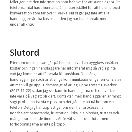
fallet ger inte den information som behövs för att kunna agera. Ett
telefonsamtal hade kunnat ta 2 minuter istället för att ha en e-post
konversation som tar över 1 vecka. Nu säger jag inte att alla
handläggare är lika kass men den jag har haft kontakt med är
under all kritik.
Slutord
Eftersom det inte framgår på hemsidan vad en bygglovsansökan
kostar och ingen handläggare har informerat mig så vet jag inte
vad jag kommer att få betala för ansökan. Den långa
handläggningen och bristfälliga kommunikationen ger en känsla av
att man vill ge upp. Tidsmässigt så är jag uppe i totalt 10 veckor
(2017-11-22) sedan jag skickade in handlingarna och det verkar
inte vara på väg att bli klart. Kontakten med handläggaren är minst
sagt problematisk via e-post och det går inte att nå honom via
telefon. Det jag har upplevt genom den här processen är
nonchalant bemötande, frustration, ilska, hjälplöshet, tristess och
många bortkastade timmar. Vi får väl se hur det slutar men
förhoppningarna är inte på topp.