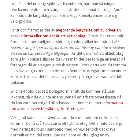
också en del utav sig själv i verksamheten, när man så tvingas
plocka ner skylten och stänga ner är det allt annat än roligt. Ändå
kan både de långsiktiga och kortsiktiga konsekvenserna te sig
väldigt olika.
Först och främst är det av
avgörande betydelse om du driver en
enskild firma eller om det är ett aktiebolag
. Om du har en enskild
firma är du personligen ersättningsskyldig vilket innebär att
du
riskerar att gå i personlig konkurs om ditt företag har större skulder
än vad du har personliga tillgångar
. Är det däremot ett aktiebolag
som går i konkurs slipper du i viss mån det personliga ansvaret då
företaget då är en egen juridisk person. Trots detta kan du komma
att själv tvingas betala en del utestående fordringar om man under
konkursförfarandet finner att styrelsen på något vis varit särskilt
oaktsam.
En direkt följd oavsett bolagsform är att du kommer stå utan
inkomst, så vida du inte är ansluten till en arbetslöshetskassa då
du kan vara berättigad till a-kassa. Här finner du mer
information
om arbetslöshetsförsäkring för företagare
.
Viktigt att känna till är även att om du varit med om en konkurs
kommer du få svårt att starta ett nytt företag. Det är inte ovanligt
med näringsförbud i samband med konkurser och det krävs
normalt en hel del extra utav den som vill dra igång en ny