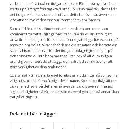
verksamhet nära inpå en tidigare konkurs. För att på nytt få rätt att
starta upp ett nytt företag krävs att du blivit av med skulderna från
det tidigare konkursboet och utöver detta behöver du även kunna
visa att den nya verksamheten kommer att vara lönsam.
Som alltid är det i slutänden ett antal enskilda personer som
kommer fatta det slutgiltiga beslutet huruvida du är lämplig att
driva firma eller ej, därför kan det löna sig att lägga lite extra tid på
ansökan om bolag. Skriv och förklara din situation och berätta din
sida av historien om varför det tidigare bolaget gick omkull, på
detta vis visar du inte bara mognad utan också att du verkligen
bryr dig och är beredd att lägga den extra tid som krävs för att
göra verklighet av dina ambitioner.
Ett alternativ till att starta eget företag är att du hittar någon som är
villig att starta en firma åt dig i deras namn. Kom dock ihåg att om
du väljer att göra på detta vis så avsäger du dig även en mängd
lagliga rättigheter så välj en person du verkligen litar på annars kan
det gå väldigt illa.
Dela det här inlägget