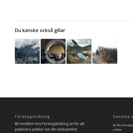
Du kanske också gillar
Företagstidning
Senaste 
Bli medlem hos Företagstidning.se för att
Så blir företags
publicera artiklar om din verksamhet.
reklam