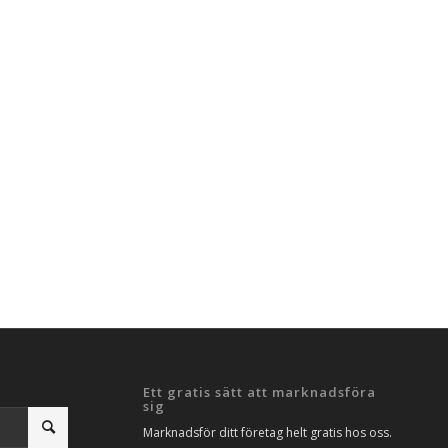
Ett gratis sätt att marknadsföra
sig
Marknadsför ditt företag helt gratis hos oss.