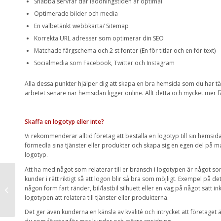
Snabba servrar där laddningstiden är optimal
Optimerade bilder och media
En välbetänkt webbkarta/ Sitemap
Korrekta URL adresser som optimerar din SEO
Matchade färgschema och 2 st fonter (En för titlar och en för text)
Socialmedia som Facebook, Twitter och Instagram
Alla dessa punkter hjälper dig att skapa en bra hemsida som du har tän
arbetet senare när hemsidan ligger online. Allt detta och mycket mer
Skaffa en logotyp eller inte?
Vi rekommenderar alltid företag att beställa en logotyp till sin hemsida
förmedla sina tjänster eller produkter och skapa sig en egen del på 
logotyp.
Att ha med något som relaterar till er bransch i logotypen är något som 
kunder i rätt riktigt så att logon blir så bra som möjligt. Exempel på d
Audi A4 2.0 Tfsi Quattro
någon form fart ränder, bil/lastbil silhuett eller en väg på något sätt in
2011 – En sjukt bra bil
logotypen att relatera till tjänster eller produkterna.
Det ger även kunderna en känsla av kvalité och intrycket att företaget ä