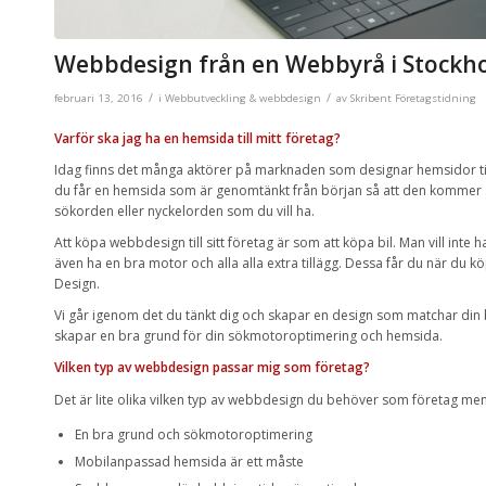
Webbdesign från en Webbyrå i Stockh
/
/
februari 13, 2016
i
Webbutveckling & webbdesign
av
Skribent Företagstidning
Varför ska jag ha en hemsida till mitt företag?
Idag finns det många aktörer på marknaden som designar hemsidor till
du får en hemsida som är genomtänkt från början så att den kommer 
sökorden eller nyckelorden som du vill ha.
Att köpa webbdesign till sitt företag är som att köpa bil. Man vill inte
även ha en bra motor och alla alla extra tillägg. Dessa får du när du 
Design.
Vi går igenom det du tänkt dig och skapar en design som matchar din b
skapar en bra grund för din sökmotoroptimering och hemsida.
Vilken typ av webbdesign passar mig som företag?
Det är lite olika vilken typ av webbdesign du behöver som företag men 
En bra grund och sökmotoroptimering
Mobilanpassad hemsida är ett måste