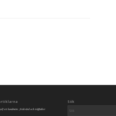
artiklarna
Sök
golf ett kundmöte, friskvård och träffsäker