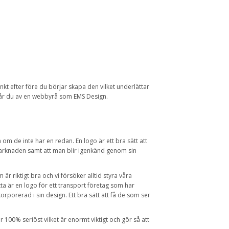
kt efter före du börjar skapa den vilket underlättar
 får du av en webbyrå som EMS Design.
 om de inte har en redan. En logo är ett bra sätt att
marknaden samt att man blir igenkänd genom sin
är riktigt bra och vi försöker alltid styra våra
etta är en logo för ett transport företag som har
korporerad i sin design. Ett bra sätt att få de som ser
r 100% seriöst vilket är enormt viktigt och gör så att