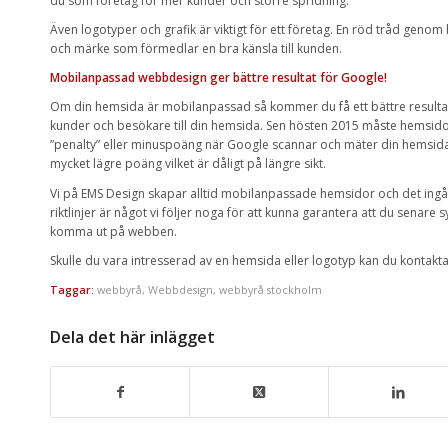
du som företag för mer kunder och större spridning.
Även logotyper och grafik är viktigt för ett företag. En röd tråd genom
och märke som förmedlar en bra känsla till kunden.
Mobilanpassad webbdesign ger bättre resultat för Google!
Om din hemsida är mobilanpassad så kommer du få ett bättre resulta
kunder och besökare till din hemsida. Sen hösten 2015 måste hemsidor
”penalty” eller minuspoäng när Google scannar och mäter din hemsida
mycket lägre poäng vilket är dåligt på längre sikt.
Vi på EMS Design skapar alltid mobilanpassade hemsidor och det ingår
riktlinjer är något vi följer noga för att kunna garantera att du senare s
komma ut på webben.
Skulle du vara intresserad av en hemsida eller logotyp kan du kontakta
Taggar:
webbyrå
,
Webbdesign
,
webbyrå stockholm
Dela det här inlägget