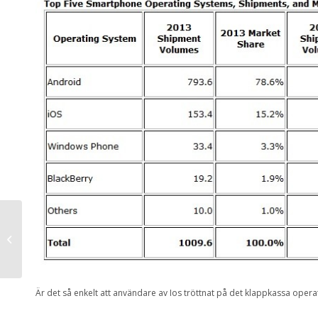
Dean’s Blue Hole –
Fridykning
Är det så enkelt att användare av Ios tröttnat på det klappkassa oper