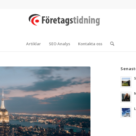
Artiklar
SEO Analys
Kontakta oss
Senast
S
N
L