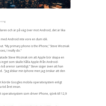
dning
daren och är på väg över mot Android, det är lika
e med Android inte vore en dum idé.
out. “My primary phone is the iPhone,” Steve Wozniak
oes, I really do.”
ratade Steve Wozniak om att Apple bör skapa en
inget som skulle hålla Apple ifrån Android-
vå arenor samtidigt.” Steve säger även att han
d.. ”Jag älskar min Iphone men jag önskar att den
et körde Googles mobila operativsystem enligt
 tid året innan.
t operativsystem som driver iPhone, sjönk till 12,9