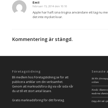
Emil
februari 15, 2014 den 10:10
says:
Apple har haft sina trogna användare ett tag nu m
det inte mycket kvar.
Kommentering är stängd.
Företagstidning
Senaste 
Bli medlem hos Företagstidning.se för att
Så blir företags
publicera artiklar om din verksamhet.
reklam
Genom att marknadsföra dig via vår sida når
Nordic Shantres
du ut till ett stort antal läsare.
moderna shanti
Gratis marknadsföring för ditt företag.
Lägg ditt tak s