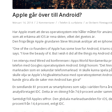
Apple går över till Android?
/
/
/
februari 14, 2014
2 Kommentarer
i
Telefon & surfplatta
av
Skribent Företagsti
Har Apple insett att deras operativsystem inte håller måttet för använ
som att erkänna att IOS är rena skiten, vilket det givetvis är.
Den frispråkige Apple-grundaren Steve Wozniak avslöjar att en Iphon
”One of the co-founders of Apple has some love for Android, it turns 
says. “I love the beauty of it. But I wish it did all the things my Android d
I en intervju med Wired vid konferensen i Apps World Nordamerika p
telefon med Googles operativsystem Android. Enligt honom: ”Det finns 
marknaden som en sekundär telefonmarknad. Vi skulle kunna spela på t
skulle vilja se Apple´s högkvalitetschassi med operativsystemet Androi
kunde göra alla de saker min Android kan göra!”
En svindlande 81 procent av smartphones som säljs i världen förra år
analysföretaget IDC. Detta är en ökning från 74,9 procent under samma
Samtidigt föll Apples siffror. Den globala marknadsandelen för iOS, de
procent från 14,4 procent, enligt IDC.