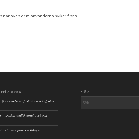
en när även dem användarna sviker finns
artiklarna
Sök
golf ett kundmöte, friskvård och träffsäker
s – upptäck nordisk metal, rock och
es
jälv och spara pengar – Takbyte