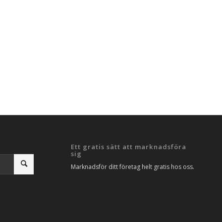
Ett gratis sätt att marknadsföra
sig
Marknadsför ditt företag helt gratis hos oss.