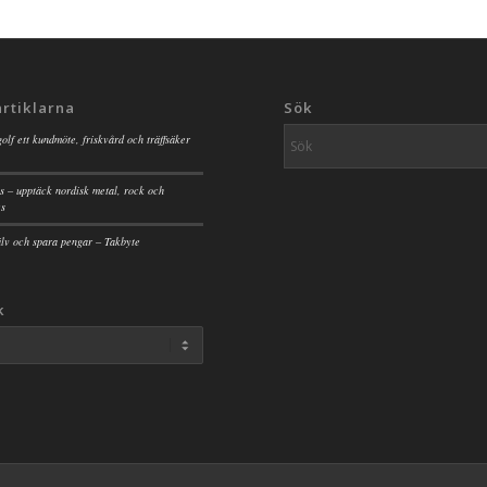
artiklarna
Sök
golf ett kundmöte, friskvård och träffsäker
s – upptäck nordisk metal, rock och
es
jälv och spara pengar – Takbyte
k