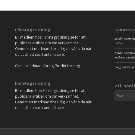
Företagstidning
Senaste 
Bli medlem hos Företagstidning.se för att
Så blir företags
publicera artiklar om din verksamhet.
reklam
Genom att marknadsföra dig via vår sida når
Nordic Shantres
du ut till ett stort antal läsare.
moderna shanti
Gratis marknadsföring för ditt företag.
Lägg ditt tak s
Företagstidning
Välj språ
Bli medlem hos Företagstidning.se för att
publicera artiklar om din verksamhet.
Genom att marknadsföra dig via vår sida når
du ut till ett stort antal läsare.