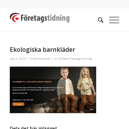
Ekologiska barnkläder
/
/
maj 5, 2015
0 Kommentarer
av
Skribent Företagstidning
Dela det här inlägget