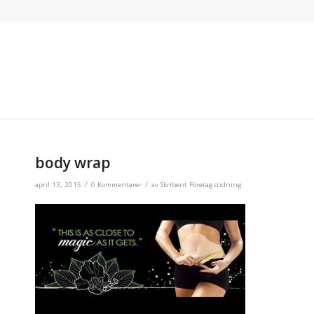
body wrap
/
/
april 13, 2015
0 Kommentarer
av
Skribent Företagstidning