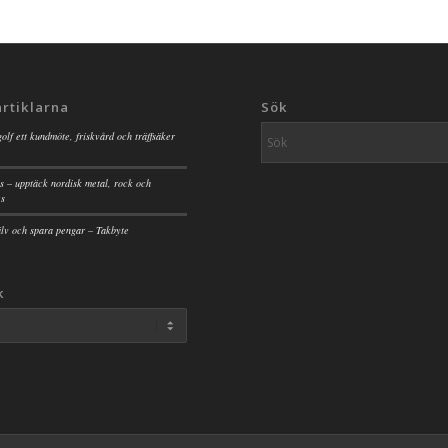
artiklarna
Sök
golf ett kundmöte, friskvård och träffsäker
s – upptäck nordisk metal, rock och
es
jälv och spara pengar – Takbyte
k