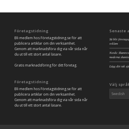
Företagstidning
Senaste 
Bli medlem hos Företagstidning.se för att
Så blir företags
publicera artiklar om din verksamhet.
reklam
Genom att marknadsföra dig via vår sida når
Nordic Shantres
du ut till ett stort antal läsare.
moderna shanti
Gratis marknadsföring för ditt företag.
Lägg ditt tak s
Företagstidning
Välj språ
Bli medlem hos Företagstidning.se för att
publicera artiklar om din verksamhet.
Genom att marknadsföra dig via vår sida når
du ut till ett stort antal läsare.