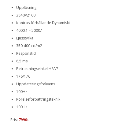
Upplösning
3840×2160
Kontrastförhållande Dynamiskt
4000:1 – 5000:1
Ljusstyrka
350-400 cd/m2
Responstid
6,5 ms
Betraktningsvinkel H°/V°
176/176
Uppdateringsfrekvens
100Hz
Rörelseförbättringsteknik
100Hz
Pris:
7990:-