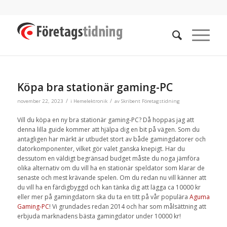
Köpa bra stationär gaming-PC
/
/
november 22, 2023
i
Hemelektronik
av
Skribent Företagstidning
Vill du köpa en ny bra stationär gaming-PC? Då hoppas jag att
denna lilla guide kommer att hjälpa dig en bit på vägen. Som du
antagligen har märkt är utbudet stort av både gamingdatorer och
datorkomponenter, vilket gör valet ganska knepigt. Har du
dessutom en väldigt begränsad budget måste du noga jämföra
olika alternativ om du vill ha en stationär speldator som klarar de
senaste och mest krävande spelen. Om du redan nu vill känner att
du vill ha en färdigbyggd och kan tänka dig att lägga ca 10000 kr
eller mer på gamingdatorn ska du ta en titt på vår populära
Aguma
Gaming-PC
! Vi grundades redan 2014 och har som målsättning att
erbjuda marknadens bästa gamingdator under 10000 kr!