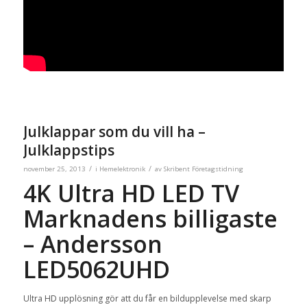
Julklappar som du vill ha –
Julklappstips
/
/
november 25, 2013
i
Hemelektronik
av
Skribent Företagstidning
4K Ultra HD LED TV
Marknadens billigaste
– Andersson
LED5062UHD
Ultra HD upplösning gör att du får en bildupplevelse med skarp