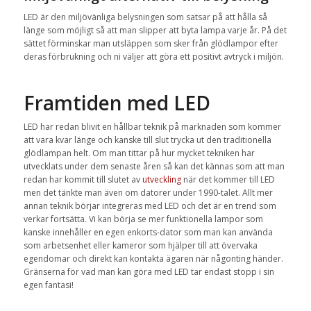
LED är den miljövänliga belysningen som satsar på att hålla så
länge som möjligt så att man slipper att byta lampa varje år. På det
sättet förminskar man utsläppen som sker från glödlampor efter
deras förbrukning och ni väljer att göra ett positivt avtryck i miljön.
Framtiden med LED
LED har redan blivit en hållbar teknik på marknaden som kommer
att vara kvar länge och kanske till slut trycka ut den traditionella
glödlampan helt. Om man tittar på hur mycket tekniken har
utvecklats under dem senaste åren så kan det kännas som att man
redan har kommit till slutet av
utveckling
när det kommer till LED
men det tänkte man även om datorer under 1990-talet. Allt mer
annan teknik börjar integreras med LED och det är en trend som
verkar fortsätta. Vi kan börja se mer funktionella lampor som
kanske innehåller en egen enkorts-dator som man kan använda
som arbetsenhet eller kameror som hjälper till att övervaka
egendomar och direkt kan kontakta ägaren när någonting händer.
Gränserna för vad man kan göra med LED tar endast stopp i sin
egen fantasi!