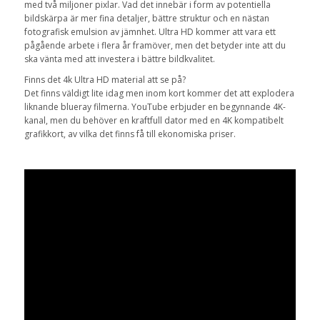
med två miljoner pixlar. Vad det innebär i form av potentiella
bildskärpa är mer fina detaljer, bättre struktur och en nästan
fotografisk emulsion av jämnhet. Ultra HD kommer att vara ett
pågående arbete i flera år framöver, men det betyder inte att du
ska vänta med att investera i bättre bildkvalitet.
Finns det 4k Ultra HD material att se på?
Det finns väldigt lite idag men inom kort kommer det att explodera
liknande blueray filmerna. YouTube erbjuder en begynnande 4K-
kanal, men du behöver en kraftfull dator med en 4K kompatibelt
grafikkort, av vilka det finns få till ekonomiska priser.