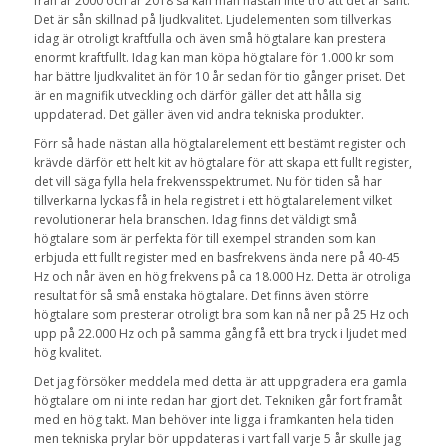
från år 2000 och år 2018 så kan man nästan inte tro att det är sant.
Det är sån skillnad på ljudkvalitet. Ljudelementen som tillverkas
idag är otroligt kraftfulla och även små högtalare kan prestera
enormt kraftfullt. Idag kan man köpa högtalare för 1.000 kr som
har bättre ljudkvalitet än för 10 år sedan för tio gånger priset. Det
är en magnifik utveckling och därför gäller det att hålla sig
uppdaterad. Det gäller även vid andra tekniska produkter.
Förr så hade nästan alla högtalarelement ett bestämt register och
krävde därför ett helt kit av högtalare för att skapa ett fullt register,
det vill säga fylla hela frekvensspektrumet. Nu för tiden så har
tillverkarna lyckas få in hela registret i ett högtalarelement vilket
revolutionerar hela branschen. Idag finns det väldigt små
högtalare som är perfekta för till exempel stranden som kan
erbjuda ett fullt register med en basfrekvens ända nere på 40-45
Hz och når även en hög frekvens på ca 18.000 Hz. Detta är otroliga
resultat för så små enstaka högtalare. Det finns även större
högtalare som presterar otroligt bra som kan nå ner på 25 Hz och
upp på 22.000 Hz och på samma gång få ett bra tryck i ljudet med
hög kvalitet.
Det jag försöker meddela med detta är att uppgradera era gamla
högtalare om ni inte redan har gjort det. Tekniken går fort framåt
med en hög takt. Man behöver inte ligga i framkanten hela tiden
men tekniska prylar bör uppdateras i vart fall varje 5 år skulle jag