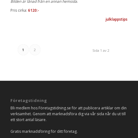
Bilden är lånad från en annan hemsida
.
Pris cirka:
6120:-
julklappstips
1
2
Sida 1 av 2
Företagstidning
Bli medlem hos Företagstidning.se för att publicera artiklar om din
verksamhet. Genom att marknadsföra dig via vår sida når du ut till
ett stort antal läsare.
Gratis marknadsföring för ditt företag.