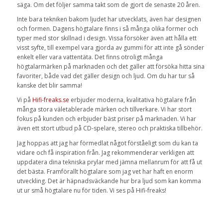
säga. Om det följer samma takt som de gjort de senaste 20 åren.
Inte bara tekniken bakom ljudet har utvecklats, även har designen
och formen. Dagens högtalare finns i så många olika former och
typer med stor skillnad i design. Vissa försöker även att hålla ett
visst syfte, till exempel vara gjorda av gummi för att inte gå sönder
enkelt eller vara vattentäta. Det finns otroligt många
högtalarmärken på marknaden och det gäller att försöka hitta sina
favoriter, både vad det gäller design och ljud. Om du har tur så
kanske det blir samma!
Vi på
Hifi-freaks.se
erbjuder moderna, kvalitativa högtalare från
många stora väletablerade märken och tillverkare. Vi har stort
fokus på kunden och erbjuder bäst priser på marknaden. Vi har
även ett stort utbud på CD-spelare, stereo och praktiska tillbehör.
Jag hoppas att jag har förmedlat något förståeligt som du kan ta
vidare och få inspiration från. Jag rekommenderar verkligen att
uppdatera dina tekniska prylar med jämna mellanrum för att få ut
det bästa. Framförallt högtalare som jag vet har haft en enorm
utveckling. Det är häpnadsväckande hur bra ljud som kan komma
ut ur små högtalare nu för tiden. Vi ses på Hifi-freaks!