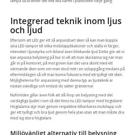
lampa så bränner det inte lika varmt i plånboken varje gång.
Integrerad teknik inom ljus
och ljud
Eftersom att LED ger ett så anpassbart sken så kan man koppla
sina LED-lampor till olika mobilapplikationer och ställa in färger,
intensitet i ljusstyrka och ibland även blinkande ljus! Detta gör att ni
kan anpassa belysning på hur ni vill att man ska känna sig när man
går in på kontoret, på morgonen kan det vara skönt med ett
värmande sken som om man stod mitt i en soluppgång medans på
eftermiddagen så vill man kunna fokusera med ett tydligt vitt sken.
Möjligheterna för anpassning med denna typ av ljusteknik är
nästan oändliga och endast du sätter gränserna!
Nuförtiden gillar även folk att slå ihop sin belysning med det
vardagliga ljudet i rum så det finns nu LED-lampor med högtalare!
Högtalarna styr man genom respektive tillverkares mobilapp och
ger ett tydligt och bra ljud genom hela ytan utan att man måste dra
med sig stora högtalare.
Miljövänligt alternativ till belysning