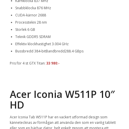
Kärnklocka 837 MHz
Snabbklocka 876 MHz
CUDA-kärnor 2688
Processtekni 28 nm
Storlek 6 GB
Teknik GDDR5 SDRAM
Effektiv klockhastighet 3.004 GHz
Bussbredd 384-bitBandbredd288.4 GBps
Pris för 4 st GTX Titan:
33 980:-
Acer Iconia W511P 10″
HD
Acer Iconia Tab W511P har en vackert utformad design som
kännetecknas av förmågan att använda den som en vanlig tablett
eller som en bärbar dator, helt enkelt genom att montera ett