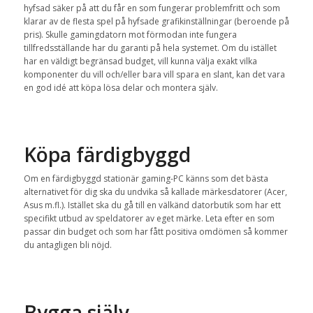
hyfsad säker på att du får en som fungerar problemfritt och som
klarar av de flesta spel på hyfsade grafikinställningar (beroende på
pris). Skulle gamingdatorn mot förmodan inte fungera
tillfredsställande har du garanti på hela systemet. Om du istället
har en väldigt begränsad budget, vill kunna välja exakt vilka
komponenter du vill och/eller bara vill spara en slant, kan det vara
en god idé att köpa lösa delar och montera själv.
Köpa färdigbyggd
Om en färdigbyggd stationär gaming-PC känns som det bästa
alternativet för dig ska du undvika så kallade märkesdatorer (Acer,
Asus m.fl.). Istället ska du gå till en välkänd datorbutik som har ett
specifikt utbud av speldatorer av eget märke. Leta efter en som
passar din budget och som har fått positiva omdömen så kommer
du antagligen bli nöjd.
Bygga själv