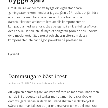
Om du hellre känner för att bygga din egen stationära
gamingdator rekommenderar jag att gå in på Prisjakt och jämföra
utbud och priser. Tänk på att enbart köpa från seriösa
datorbutiker och att kontrollera att alla komponenter är
kompatibla med varandra. Lägg pengar på ett kraftfullt grafikkort
och en SSD. Har du inte så mycket pengar tillgodo bör du undvika
dyra moderkort, nätaggregat och chassin eftersom dessa
komponenter inte har någon påverkan på prestandan.
Lycka till!
Dammsugare bäst i test
/
/
september 30, 2022
i
Hemelektronik
av
admin
Att köpa en dammsugare kan vara svårare än man tror. Innan man
ger sig in i processen så tänker man att man bara ska köpa en
dammsugare sedan är det klart. I verkligheten blir det betydligt
svårare när man faktiskt börjar undersöka vilken modell man ska