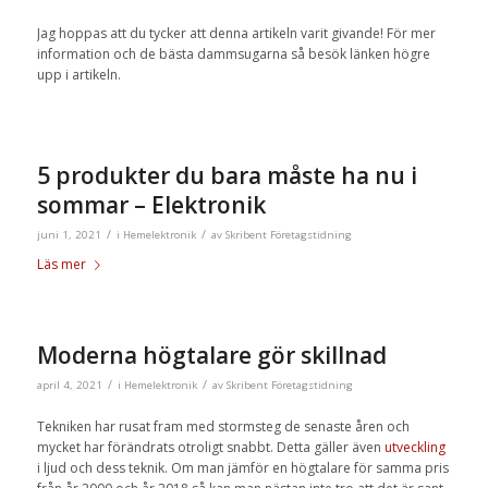
Jag hoppas att du tycker att denna artikeln varit givande! För mer
information och de bästa dammsugarna så besök länken högre
upp i artikeln.
5 produkter du bara måste ha nu i
sommar – Elektronik
/
/
juni 1, 2021
i
Hemelektronik
av
Skribent Företagstidning
Läs mer
Moderna högtalare gör skillnad
/
/
april 4, 2021
i
Hemelektronik
av
Skribent Företagstidning
Tekniken har rusat fram med stormsteg de senaste åren och
mycket har förändrats otroligt snabbt. Detta gäller även
utveckling
i ljud och dess teknik. Om man jämför en högtalare för samma pris