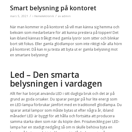
Smart belysning på kontoret
/
/
mars 5, 2021
i
Hemelektronik
av
admin
När man kommer in på kontoret så vill man känna sig hemma och
bekväm som medarbetare för att kunna prestera på toppen! Det
kan ibland kännas tråkigt med gamla lysrör som sitter och blinkar
bort sitt fokus. Eller gamla glödlampor som inte riktigt når alla hörn
på kontoret. Då kan ni ju testa att byta ut er gamla belysning mot
en smartare belysning!
Led – Den smarta
belysningen i vardagen
Allt fler har börjat använda LED i sitt dagliga bruk och det är på
grund av goda orsaker. Du sparar pengar på hur lite energi som
en LED-lampa förbrukar jämfört med en traditionell glödlampa. Du
sparar antal lampor som måste bytas ut efter några år, ibland
månader! LED är byggt för att hålla och fortsätta att producera
samma starka sken som när du köpte den. Prisutveckling per LED-
lampa har en stadigt nedgång så om ni skulle behöva byta en