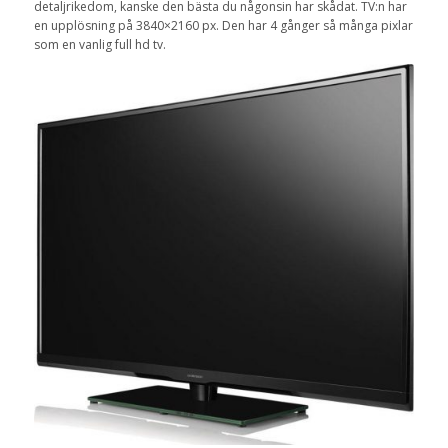
detaljrikedom, kanske den bästa du någonsin har skådat. TV:n har
en upplösning på 3840×2160 px. Den har 4 gånger så många pixlar
som en vanlig full hd tv.