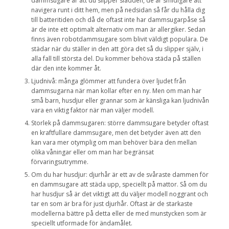
dammsugare är att du slipper sladden, de är smidigare att
navigera runt i ditt hem, men på nedsidan så får du hålla dig
till batteritiden och då de oftast inte har dammsugarpåse så
är de inte ett optimalt alternativ om man är allergiker. Sedan
finns även robotdammsugare som blivit väldigt populära. De
städar när du ställer in den att göra det så du slipper själv, i
alla fall till största del. Du kommer behöva städa på ställen
där den inte kommer åt.
Ljudnivå: många glömmer att fundera över ljudet från
dammsugarna när man kollar efter en ny. Men om man har
små barn, husdjur eller grannar som är känsliga kan ljudnivån
vara en viktig faktor när man väljer modell.
Storlek på dammsugaren: större dammsugare betyder oftast
en kraftfullare dammsugare, men det betyder även att den
kan vara mer otymplig om man behöver bära den mellan
olika våningar eller om man har begränsat
förvaringsutrymme.
Om du har husdjur: djurhår är ett av de svåraste dammen för
en dammsugare att städa upp, speciellt på mattor. Så om du
har husdjur så är det viktigt att du väljer modell noggrant och
tar en som är bra för just djurhår. Oftast är de starkaste
modellerna bättre på detta eller de med munstycken som är
speciellt utformade för ändamålet.