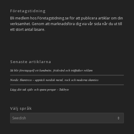
Företagstidning
Bli medlem hos Företagstidning.se för att publicera artiklar om din
verksamhet. Genom att marknadsföra dig via vår sida når du ut till
ett stort antal läsare.
Senaste artiklarna
Så blir företagsgolf ett kundmöte, friskvård och träffsäker reklam
Nordic Shantress – upptäck nordisk metal, rock och moderna shanties
Lägg ditt tak själv och spara pengar – Takbyte
Välj språk