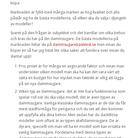
köpa.
Marknaden är fylld med många märken av hög kvalitet och alla
påstår sig ha de bästa modellerna, så vilken ska du välja i djungeln
av modeller?
Svaret på den frågan är subjektivt och det handlar om vilka behov
och krav du har på din dammsugare. De bästa modellerna på
marknaden hittar du på
dammsugarebästitest.se
men innan du
köper en så har jag listat lite olika saker att fundera över innan du
slantar upp!
Pris: priset är för många en avgörande faktor och innan man
undersöker vilken modell man ska ha kan det vara värt att
sätta en budget för hur mycket man faktiskt är villig att lägga
på sin nya dammsugare.
Vilken typ av dammsugare: det är inte bara funktionerna som
spelar roll när du ska välja modell, det är även typen av
dammsugare. Vanliga klassiska dammsugare är de där du får
mest städförmåga för pengarna och du vet att den kommer
att uppfylla alla dina behov. Men sedan har du sladdlösa
modeller som oftast är av typen skaftdammsugare. De är
dyrare, speciellt om man vill ha en modell som kan ersätta en
vanlig dammsugare. Fördelarna med denna typen av