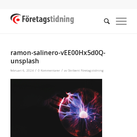
ramon-salinero-vEE00Hx5d0Q-
unsplash
/
/
februari 6, 2024
0 Kommentarer
av
Skribent Företagstidning