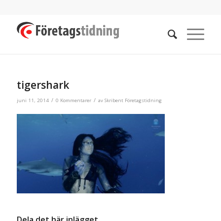
tigershark
/
/
juni 11, 2014
0 Kommentarer
av
Skribent Företagstidning
Dela det här inlägget