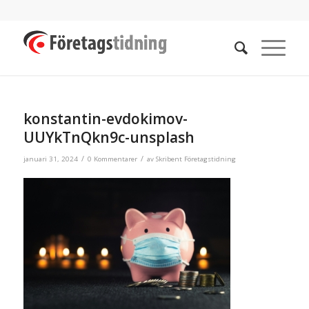
konstantin-evdokimov-
UUYkTnQkn9c-unsplash
/
/
januari 31, 2024
0 Kommentarer
av
Skribent Företagstidning