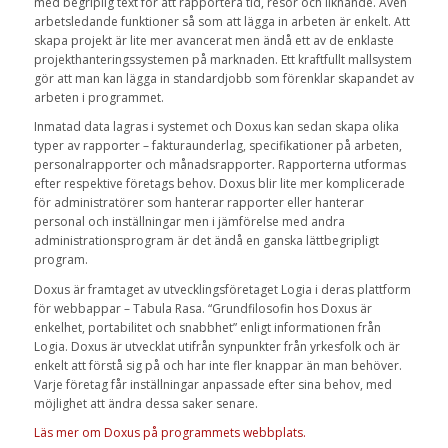
med begriplig text för att rapportera tid, resor och liknande. Även
arbetsledande funktioner så som att lägga in arbeten är enkelt. Att
skapa projekt är lite mer avancerat men ändå ett av de enklaste
projekthanteringssystemen på marknaden. Ett kraftfullt mallsystem
gör att man kan lägga in standardjobb som förenklar skapandet av
arbeten i programmet.
Inmatad data lagras i systemet och Doxus kan sedan skapa olika
typer av rapporter – fakturaunderlag, specifikationer på arbeten,
personalrapporter och månadsrapporter. Rapporterna utformas
efter respektive företags behov. Doxus blir lite mer komplicerade
för administratörer som hanterar rapporter eller hanterar
personal och inställningar men i jämförelse med andra
administrationsprogram är det ändå en ganska lättbegripligt
program.
Doxus är framtaget av utvecklingsföretaget Logia i deras plattform
för webbappar – Tabula Rasa. “Grundfilosofin hos Doxus är
enkelhet, portabilitet och snabbhet” enligt informationen från
Logia. Doxus är utvecklat utifrån synpunkter från yrkesfolk och är
enkelt att förstå sig på och har inte fler knappar än man behöver.
Varje företag får inställningar anpassade efter sina behov, med
möjlighet att ändra dessa saker senare.
Läs mer om Doxus på programmets webbplats.