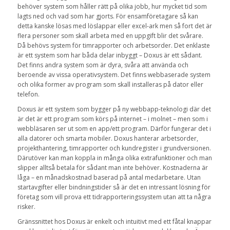
behöver system som håller rätt på olika jobb, hur mycket tid som
lagts ned och vad som har gjorts. För ensamföretagare så kan
detta kanske lösas med löslappar eller excel-ark men så fort det är
flera personer som skall arbeta med en uppgift blir det svårare.
Då behövs system för timrapporter och arbetsorder. Det enklaste
är ett system som har båda delar inbyggt – Doxus är ett sådant.
Det finns andra system som är dyra, svåra att använda och
beroende av vissa operativsystem. Det finns webbaserade system
och olika former av program som skall installeras på dator eller
telefon.
Doxus är ett system som bygger på ny webbapp-teknologi där det
är det är ett program som körs på internet – i molnet – men som i
webbläsaren ser ut som en app/ett program. Därför fungerar det i
alla datorer och smarta mobiler. Doxus hanterar arbetsorder,
projekthantering, timrapporter och kundregister i grundversionen.
Därutöver kan man koppla in många olika extrafunktioner och man
slipper alltså betala för sådant man inte behöver. Kostnaderna är
låga – en månadskostnad baserad på antal medarbetare. Utan
startavgifter eller bindningstider så är det en intressant lösning för
företag som vill prova ett tidrapporteringssystem utan att ta några
risker.
Gränssnittet hos Doxus är enkelt och intuitivt med ett fåtal knappar