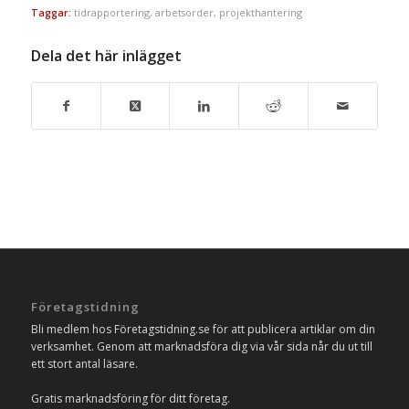
Taggar:
tidrapportering
,
arbetsorder
,
projekthantering
Dela det här inlägget
Företagstidning
Bli medlem hos Företagstidning.se för att publicera artiklar om din
verksamhet. Genom att marknadsföra dig via vår sida når du ut till
ett stort antal läsare.
Gratis marknadsföring för ditt företag.