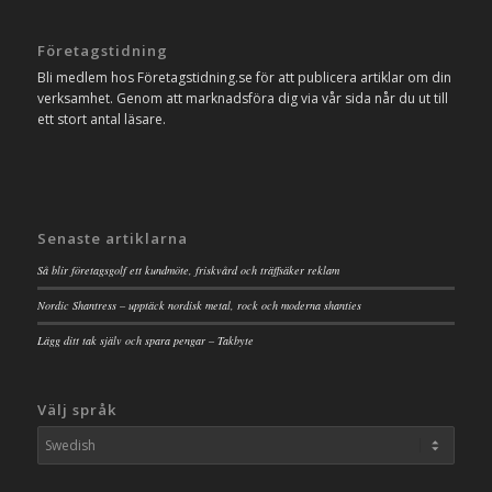
Företagstidning
Bli medlem hos Företagstidning.se för att publicera artiklar om din
verksamhet. Genom att marknadsföra dig via vår sida når du ut till
ett stort antal läsare.
Senaste artiklarna
Så blir företagsgolf ett kundmöte, friskvård och träffsäker reklam
Nordic Shantress – upptäck nordisk metal, rock och moderna shanties
Lägg ditt tak själv och spara pengar – Takbyte
Välj språk