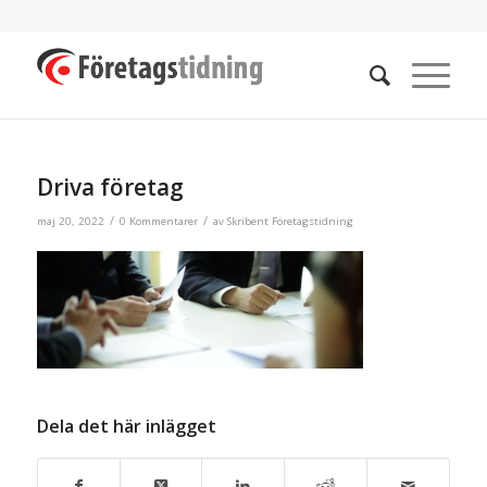
Driva företag
/
/
maj 20, 2022
0 Kommentarer
av
Skribent Företagstidning
Dela det här inlägget