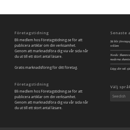
Företagstidning
Senaste 
Bli medlem hos Företagstidning.se för att
Så blir företags
publicera artiklar om din verksamhet.
reklam
Genom att marknadsföra dig via vår sida når
Nordic Shantres
du ut till ett stort antal läsare.
moderna shanti
Gratis marknadsföring för ditt företag.
Lägg ditt tak s
Företagstidning
Välj språ
Bli medlem hos Företagstidning.se för att
publicera artiklar om din verksamhet.
Genom att marknadsföra dig via vår sida når
du ut till ett stort antal läsare.