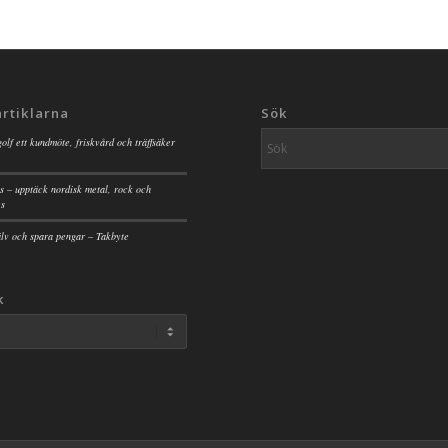
artiklarna
Sök
golf ett kundmöte, friskvård och träffsäker
s – upptäck nordisk metal, rock och
es
jälv och spara pengar – Takbyte
k