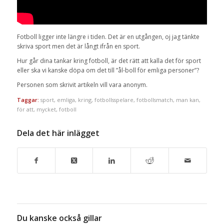
Fotboll ligger inte längre i tiden. Det är en utgången, oj jag tänkte
skriva sport men det är långt ifrån en sport.
Hur går dina tankar kring fotboll, är det rätt att kalla det för sport
eller ska vi kanske döpa om det till ”ål-boll för emliga personer”?
Personen som skrivit artikeln vill vara anonym.
Taggar:
sport
,
emliga
,
kring
,
fotbollsspelare
,
fotbollsmatch
,
man kan
,
för att
,
mycket
,
fotboll
Dela det här inlägget
Du kanske också gillar