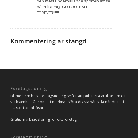
den mest underhållande sporten att se
på enligt mig. GO FOOTBALL
FOREVER!!!!!!!!!!
Kommentering är stängd.
Företagstidning
Bli medlem hos Företagstidning.se för att publicera artiklar om din
verksamhet. Genom att marknadsföra dig via vår sida når du ut till
ett stort antal läsare.
Gratis marknadsföring för ditt företag.
Företagstidning