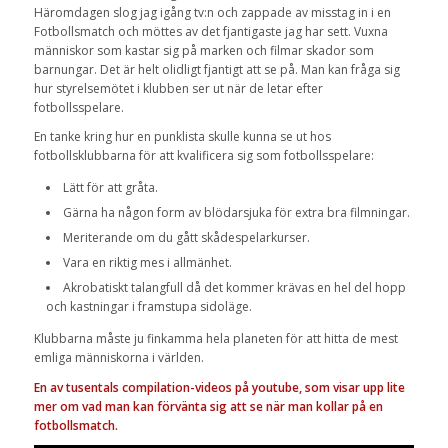
Häromdagen slog jag igång tv:n och zappade av misstag in i en
Fotbollsmatch och möttes av det fjantigaste jag har sett. Vuxna
människor som kastar sig på marken och filmar skador som
barnungar. Det är helt olidligt fjantigt att se på. Man kan fråga sig
hur styrelsemötet i klubben ser ut när de letar efter
fotbollsspelare.
En tanke kring hur en punklista skulle kunna se ut hos
fotbollsklubbarna för att kvalificera sig som fotbollsspelare:
Lätt för att gråta.
Gärna ha någon form av blödarsjuka för extra bra filmningar.
Meriterande om du gått skådespelarkurser.
Vara en riktig mes i allmänhet.
Akrobatiskt talangfull då det kommer krävas en hel del hopp
och kastningar i framstupa sidoläge.
Klubbarna måste ju finkamma hela planeten för att hitta de mest
emliga människorna i världen.
En av tusentals compilation-videos på youtube, som visar upp lite
mer om vad man kan förvänta sig att se när man kollar på en
fotbollsmatch.