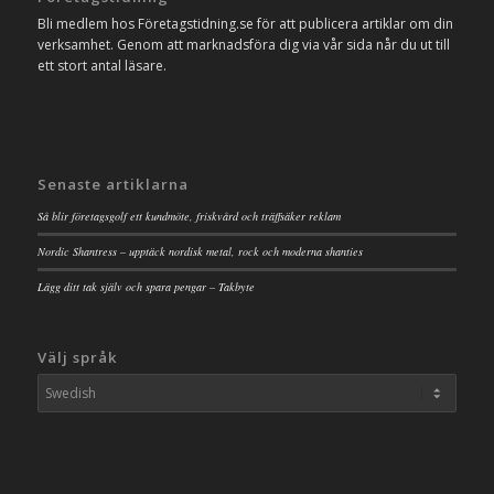
Bli medlem hos Företagstidning.se för att publicera artiklar om din
verksamhet. Genom att marknadsföra dig via vår sida når du ut till
ett stort antal läsare.
Senaste artiklarna
Så blir företagsgolf ett kundmöte, friskvård och träffsäker reklam
Nordic Shantress – upptäck nordisk metal, rock och moderna shanties
Lägg ditt tak själv och spara pengar – Takbyte
Välj språk