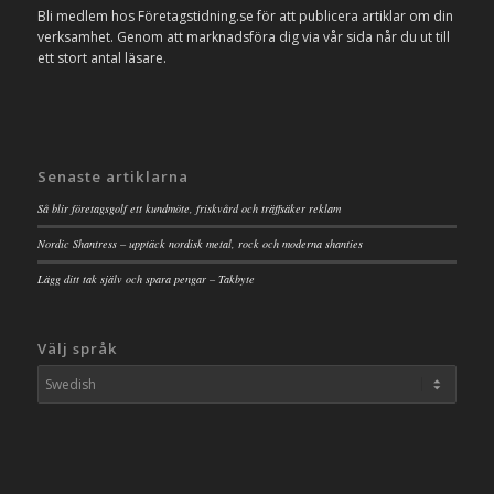
Bli medlem hos Företagstidning.se för att publicera artiklar om din
verksamhet. Genom att marknadsföra dig via vår sida når du ut till
ett stort antal läsare.
Senaste artiklarna
Så blir företagsgolf ett kundmöte, friskvård och träffsäker reklam
Nordic Shantress – upptäck nordisk metal, rock och moderna shanties
Lägg ditt tak själv och spara pengar – Takbyte
Välj språk