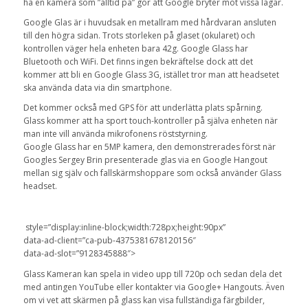
ha en kamera som ”alltid på” gör att Google bryter mot vissa lagar.
Google Glas är i huvudsak en metallram med hårdvaran ansluten
till den högra sidan. Trots storleken på glaset (okularet) och
kontrollen väger hela enheten bara 42g. Google Glass har
Bluetooth och WiFi. Det finns ingen bekräftelse dock att det
kommer att bli en Google Glass 3G, istället tror man att headsetet
ska använda data via din smartphone.
Det kommer också med GPS för att underlätta plats spårning.
Glass kommer att ha sport touch-kontroller på själva enheten när
man inte vill använda mikrofonens röststyrning.
Google Glass har en 5MP kamera, den demonstrerades först när
Googles Sergey Brin presenterade glas via en Google Hangout
mellan sig själv och fallskärmshoppare som också använder Glass
headset.
style=”display:inline-block;width:728px;height:90px”
data-ad-client=”ca-pub-4375381678120156″
data-ad-slot=”9128345888″>
Glass Kameran kan spela in video upp till 720p och sedan dela det
med antingen YouTube eller kontakter via Google+ Hangouts. Även
om vi vet att skärmen på glass kan visa fullständiga färgbilder,