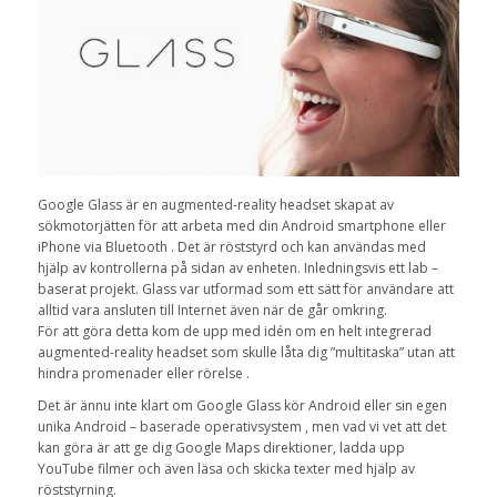
Google Glass är en augmented-reality headset skapat av
sökmotorjätten för att arbeta med din Android smartphone eller
iPhone via Bluetooth . Det är röststyrd och kan användas med
hjälp av kontrollerna på sidan av enheten. Inledningsvis ett lab –
baserat projekt. Glass var utformad som ett sätt för användare att
alltid vara ansluten till Internet även när de går omkring.
För att göra detta kom de upp med idén om en helt integrerad
augmented-reality headset som skulle låta dig ”multitaska” utan att
hindra promenader eller rörelse .
Det är ännu inte klart om Google Glass kör Android eller sin egen
unika Android – baserade operativsystem , men vad vi vet att det
kan göra är att ge dig Google Maps direktioner, ladda upp
YouTube filmer och även läsa och skicka texter med hjälp av
röststyrning.