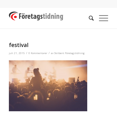
festival
/
/
juli 21, 2015
0 Kommentarer
av
Skribent Företagstidning