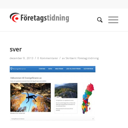
sver
/
/
december 9, 2013
0 Kommentarer
av
Skribent Företagstidning