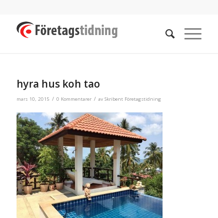
hyra hus koh tao
/
/
mars 10, 2015
0 Kommentarer
av
Skribent Företagstidning