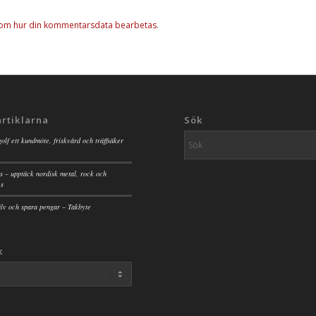
 om hur din kommentarsdata bearbetas
.
artiklarna
Sök
golf ett kundmöte, friskvård och träffsäker
s – upptäck nordisk metal, rock och
es
jälv och spara pengar – Takbyte
k