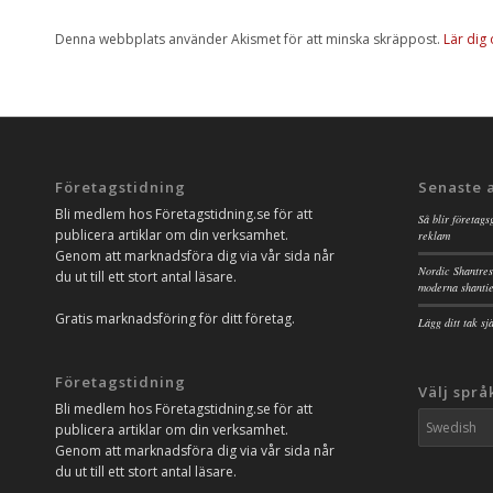
Denna webbplats använder Akismet för att minska skräppost.
Lär dig
Företagstidning
Senaste 
Bli medlem hos Företagstidning.se för att
Så blir företags
publicera artiklar om din verksamhet.
reklam
Genom att marknadsföra dig via vår sida når
Nordic Shantres
du ut till ett stort antal läsare.
moderna shanti
Gratis marknadsföring för ditt företag.
Lägg ditt tak s
Företagstidning
Välj språ
Bli medlem hos Företagstidning.se för att
publicera artiklar om din verksamhet.
Genom att marknadsföra dig via vår sida når
du ut till ett stort antal läsare.