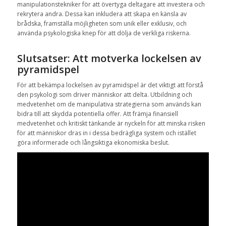
manipulationstekniker för att övertyga deltagare att investera och
rekrytera andra. Dessa kan inkludera att skapa en känsla av
brådska, framställa möjligheten som unik eller exklusiv, och
använda psykologiska knep för att dölja de verkliga riskerna.
Slutsatser: Att motverka lockelsen av
pyramidspel
För att bekämpa lockelsen av pyramidspel är det viktigt att förstå
den psykologi som driver människor att delta. Utbildning och
medvetenhet om de manipulativa strategierna som används kan
bidra till att skydda potentiella offer. Att främja finansiell
medvetenhet och kritiskt tänkande är nyckeln för att minska risken
för att människor dras in i dessa bedrägliga system och istället
göra informerade och långsiktiga ekonomiska beslut.