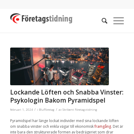
Lockande Löften och Snabba Vinster:
Psykologin Bakom Pyramidspel
/
/
februari 1, 2024
i
Blufföretag
av
Skribent Företagstidning
Pyramidspel har länge lockat individer med sina lockande löften
om snabba vinster och enkla vägar till ekonomisk
framgång
. Det är
inte bara den strukturerade formen av bedrägeriet som drar