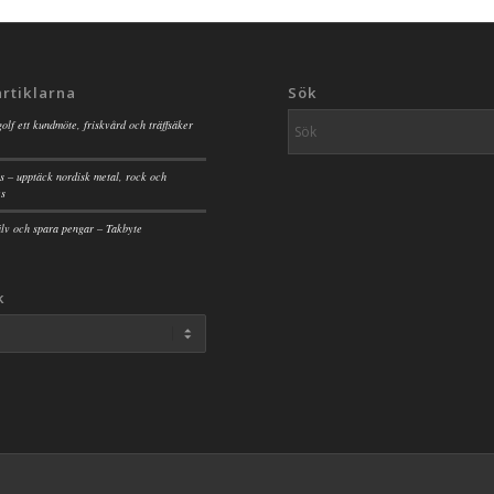
artiklarna
Sök
golf ett kundmöte, friskvård och träffsäker
s – upptäck nordisk metal, rock och
es
jälv och spara pengar – Takbyte
k