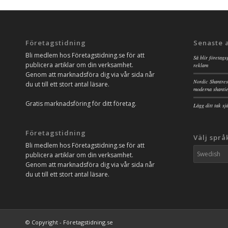
Företagstidning
Senaste 
Bli medlem hos Företagstidning.se för att
Så blir företags
publicera artiklar om din verksamhet.
reklam
Genom att marknadsföra dig via vår sida når
Nordic Shantres
du ut till ett stort antal läsare.
moderna shanti
Gratis marknadsföring för ditt företag.
Lägg ditt tak s
Företagstidning
Välj språ
Bli medlem hos Företagstidning.se för att
publicera artiklar om din verksamhet.
Genom att marknadsföra dig via vår sida når
du ut till ett stort antal läsare.
© Copyright - Företagstidning.se