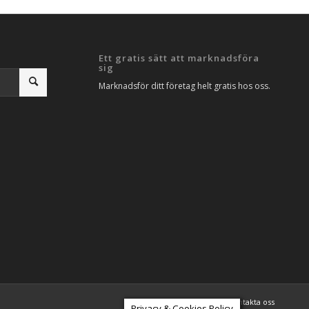
Ett gratis sätt att marknadsföra
sig
Marknadsför ditt företag helt gratis hos oss.
Artiklar
SEO Analys
Kontakta oss
Privacy & Cookies Policy