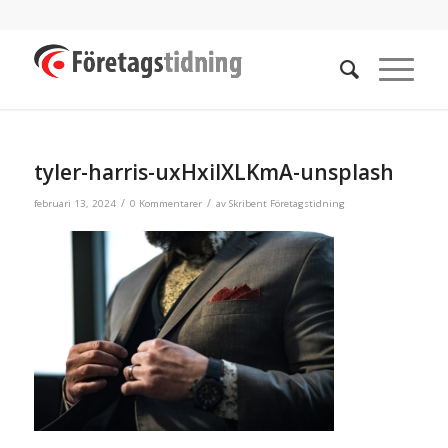
tyler-harris-uxHxilXLKmA-unsplash
/
/
februari 13, 2024
0 Kommentarer
av
Skribent Företagstidning