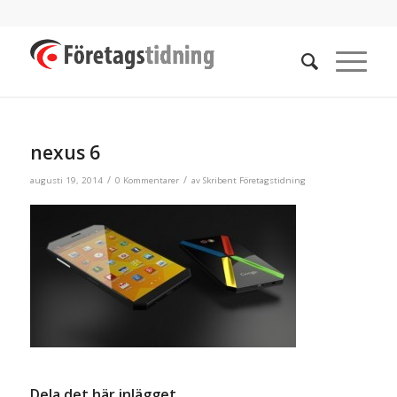
nexus 6
/
/
augusti 19, 2014
0 Kommentarer
av
Skribent Företagstidning
Dela det här inlägget