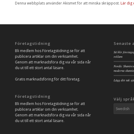
Denna webbplats använder Akismet för att minska skräppost.
Lär dig
Företagstidning
Senaste 
Bli medlem hos Företagstidning.se för att
Så blir företags
publicera artiklar om din verksamhet.
reklam
Genom att marknadsföra dig via vår sida når
Nordic Shantres
du ut till ett stort antal läsare.
moderna shanti
Gratis marknadsföring för ditt företag.
Lägg ditt tak s
Företagstidning
Välj språ
Bli medlem hos Företagstidning.se för att
publicera artiklar om din verksamhet.
Genom att marknadsföra dig via vår sida når
du ut till ett stort antal läsare.