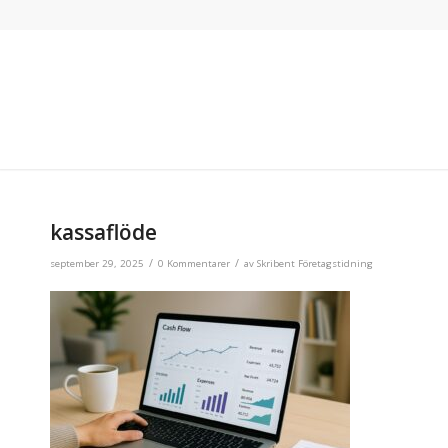
kassaflöde
/
/
september 29, 2025
0 Kommentarer
av
Skribent Företagstidning