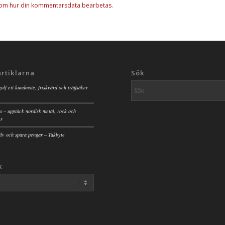
 om hur din kommentarsdata bearbetas
.
artiklarna
Sök
golf ett kundmöte, friskvård och träffsäker
s – upptäck nordisk metal, rock och
es
jälv och spara pengar – Takbyte
k