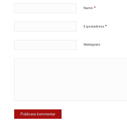
*
Namn
*
E-postadress
Webbplats