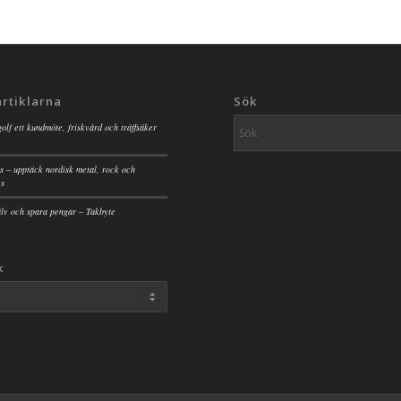
artiklarna
Sök
golf ett kundmöte, friskvård och träffsäker
s – upptäck nordisk metal, rock och
es
jälv och spara pengar – Takbyte
k