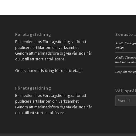
Företagstidning
Senaste 
Bli medlem hos Företagstidning.se för att
Så blir företags
publicera artiklar om din verksamhet.
reklam
Genom att marknadsföra dig via vår sida når
Nordic Shantres
du ut till ett stort antal läsare.
moderna shanti
Gratis marknadsföring för ditt företag.
Lägg ditt tak s
Företagstidning
Välj språ
Bli medlem hos Företagstidning.se för att
publicera artiklar om din verksamhet.
Genom att marknadsföra dig via vår sida når
du ut till ett stort antal läsare.