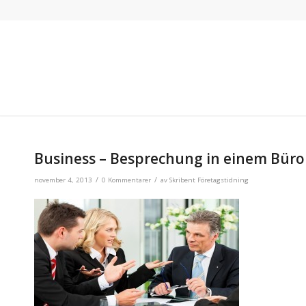
Business – Besprechung in einem Büro
/
/
november 4, 2013
0 Kommentarer
av
Skribent Företagstidning