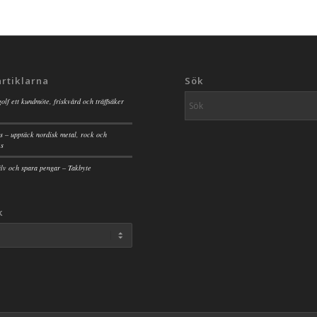
artiklarna
Sök
golf ett kundmöte, friskvård och träffsäker
s – upptäck nordisk metal, rock och
es
jälv och spara pengar – Takbyte
k