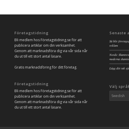
Företagstidning
Senaste 
Bli medlem hos Företagstidning.se för att
Så blir företags
publicera artiklar om din verksamhet.
reklam
Genom att marknadsföra dig via vår sida når
Nordic Shantres
du ut till ett stort antal läsare.
moderna shanti
Gratis marknadsföring för ditt företag.
Lägg ditt tak s
Företagstidning
Välj språ
Bli medlem hos Företagstidning.se för att
publicera artiklar om din verksamhet.
Genom att marknadsföra dig via vår sida når
du ut till ett stort antal läsare.