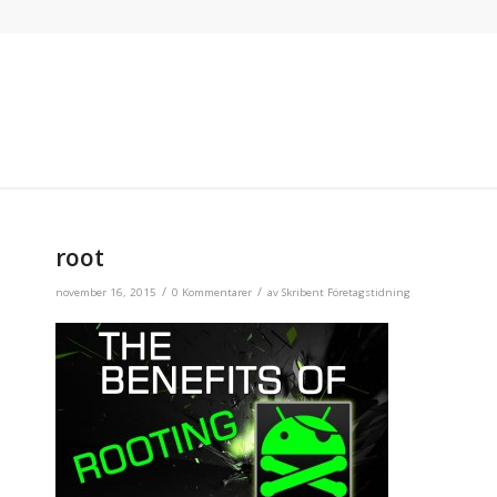
root
/
/
november 16, 2015
0 Kommentarer
av
Skribent Företagstidning