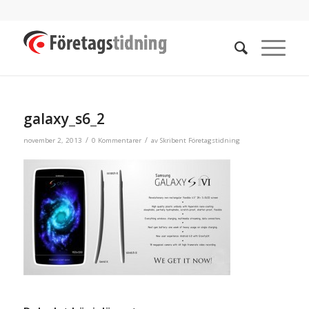
galaxy_s6_2
/
/
november 2, 2013
0 Kommentarer
av
Skribent Företagstidning