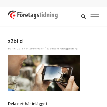
z2bild
/
/
mars 6, 2014
0 Kommentarer
av
Skribent Företagstidning
Dela det här inlägget