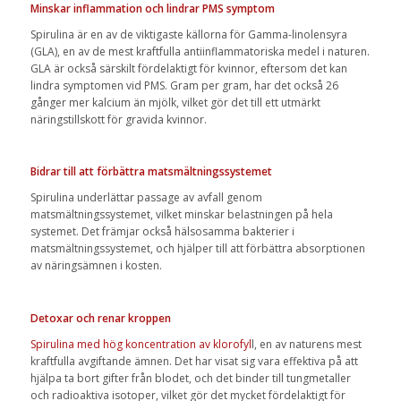
Minskar inflammation och lindrar PMS symptom
Spirulina är en av de viktigaste källorna för Gamma-linolensyra
(GLA), en av de mest kraftfulla antiinflammatoriska medel i naturen.
GLA är också särskilt fördelaktigt för kvinnor, eftersom det kan
lindra symptomen vid PMS. Gram per gram, har det också 26
gånger mer kalcium än mjölk, vilket gör det till ett utmärkt
näringstillskott för gravida kvinnor.
Bidrar till att förbättra matsmältningssystemet
Spirulina underlättar passage av avfall genom
matsmältningssystemet, vilket minskar belastningen på hela
systemet. Det främjar också hälsosamma bakterier i
matsmältningssystemet, och hjälper till att förbättra absorptionen
av näringsämnen i kosten.
Detoxar och renar kroppen
Spirulina med hög koncentration av klorofyl
l, en av naturens mest
kraftfulla avgiftande ämnen. Det har visat sig vara effektiva på att
hjälpa ta bort gifter från blodet, och det binder till tungmetaller
och radioaktiva isotoper, vilket gör det mycket fördelaktigt för