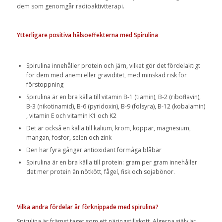
dem som genomgår radioaktivtterapi.
Ytterligare positiva hälsoeffekterna med Spirulina
Spirulina innehåller protein och järn, vilket gör det fördelaktigt
för dem med anemi eller graviditet, med minskad risk för
förstoppning
Spirulina är en bra källa till vitamin B-1 (tiamin), B-2 (riboflavin),
B-3 (nikotinamid), B-6 (pyridoxin), B-9 (folsyra), B-12 (kobalamin)
, vitamin E och vitamin K1 och K2
Det är också en källa till kalium, krom, koppar, magnesium,
mangan, fosfor, selen och zink
Den har fyra gånger antioxidant förmåga blåbär
Spirulina är en bra källa till protein: gram per gram innehåller
det mer protein än nötkött, fågel, fisk och sojabönor.
Vilka andra fördelar är förknippade med spirulina?
Spirulina är främst taget som ett näringstillskott. Algerna själv är