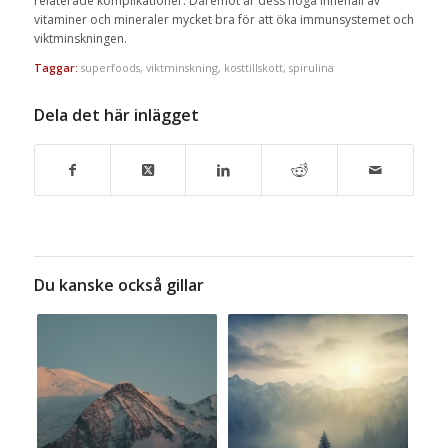
relaterade komplikationer. Däremot är dess höga innehåll av
vitaminer och mineraler mycket bra för att öka immunsystemet och
viktminskningen.
Taggar:
superfoods
,
viktminskning
,
kosttillskott
,
spirulina
Dela det här inlägget
Du kanske också gillar