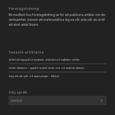
Företagstidning
Bli medlem hos Företagstidning.se för att publicera artiklar om din
verksamhet. Genom att marknadsföra dig via vår sida når du ut till
ett stort antal läsare.
Senaste artiklarna
Så blir företagsgolf ett kundmöte, friskvård och träffsäker reklam
Nordic Shantress – upptäck nordisk metal, rock och moderna shanties
Lägg ditt tak själv och spara pengar – Takbyte
Välj språk