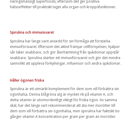
näringsmässigt superfoods, eftersom det ger positiva
hälsoeffekter till praktiskt taget alla organ och kroppsfunktioner.
Spirulina och immunsvaret
Spirulina har länge varit ansedd för sin förmåga att förstärka
immunförsvaret. Eftersom det aktivt främjar cellförnyelsen, hjälper
sår läker snabbare, och gör återhämtning från sjukdomar uppstår
snabbare. Spirulina stärker ett immunförsvaret och gör det mindre
sannolikt att uppleva förkylningar, influensor och andra sjukdomar.
Håller ögonen friska
Spirulina är ett utmärkt komplement för dem som vill förbättra sin
ögonhälsa. Denna blågröna alg är mycket rik på vitamin A, och
detta vitamin är utomordentligt viktigt för friska ögon. Av samma
skäl, har det länge vart rekommenderat att äta mer morötter till
dem som vill förbättra sin ögonhälsa, men spirulina har faktiskt tio
gånger vitamin A koncentration per gram per gram än morötter.