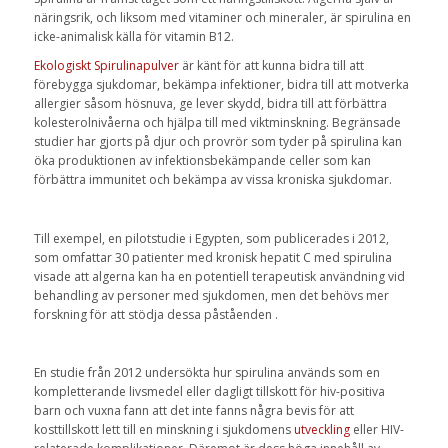
näringsrik, och liksom med vitaminer och mineraler, är spirulina en
icke-animalisk källa för vitamin B12.
Ekologiskt Spirulinapulver
är känt för att kunna bidra till att
förebygga sjukdomar, bekämpa infektioner, bidra till att motverka
allergier såsom hösnuva, ge lever skydd, bidra till att förbättra
kolesterolnivåerna och hjälpa till med viktminskning. Begränsade
studier har gjorts på djur och provrör som tyder på spirulina kan
öka produktionen av infektionsbekämpande celler som kan
förbättra immunitet och bekämpa av vissa kroniska sjukdomar.
Till exempel, en pilotstudie i Egypten, som publicerades i 2012,
som omfattar 30 patienter med kronisk hepatit C med spirulina
visade att algerna kan ha en potentiell terapeutisk användning vid
behandling av personer med sjukdomen, men det behövs mer
forskning för att stödja dessa påståenden .
En studie från 2012 undersökta hur spirulina används som en
kompletterande livsmedel eller dagligt tillskott för hiv-positiva
barn och vuxna fann att det inte fanns några bevis för att
kosttillskott lett till en minskning i sjukdomens
utveckling
eller HIV-