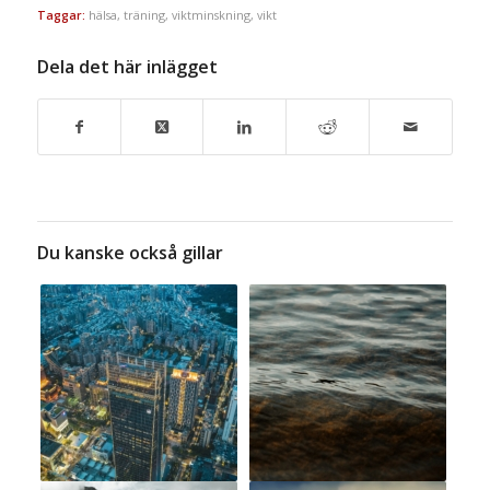
Taggar:
hälsa
,
träning
,
viktminskning
,
vikt
Dela det här inlägget
Du kanske också gillar