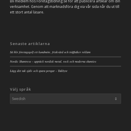
Bli medlem hos Företagstidning.se för att publicera artiklar om din
verksamhet. Genom att marknadsföra dig via vår sida når du ut till
ett stort antal läsare.
Senaste artiklarna
Så blir företagsgolf ett kundmöte, friskvård och träffsäker reklam
Nordic Shantress – upptäck nordisk metal, rock och moderna shanties
Lägg ditt tak själv och spara pengar – Takbyte
Välj språk