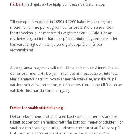
hållbart
med hjälp av lite hjälp och dessa värdefulla tips.
Till exempel, om du tar in 1050 till 1200 kalorier per dag, och
motion en timme per dag, kan du förlora 2-3 kilon under den
första veckan, eller mer om du väger mer än 100 kilo. Det är
mycket viktigt att inte skära ner på kaloriintaget ytterligare – det
kan vara farligt och inte hjälpa dig att uppnå en hållbar
viktminskning!
Att begränsa intaget av salt och stärkelse kan också innebära att
du förlorar mer vikt i början – men det är mest vätskor, inte fett.
När du minska natrium och skär ner på stärkelse, minska du på
vätskor och vätskeretention, vilket kan resultera i upp till 3 kilon av
vätskeförlust när du kommer igång.
Dieter för snabb viktminskning
Det är rekommenderat att äta en kost som minimerar stärkelse,
tillsatt socker och animaliskt fett från kött och mejeriprodukter. För
snabb viktminskning naturligt, rekommenderar vi att fokusera på
frukt, grönsaker, äggvita, sojaprodukter, kycklingbröst, fisk,