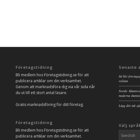
Företagstidning
Senaste 
Bli medlem hos Företagstidning.se för att
Så blir företags
publicera artiklar om din verksamhet.
reklam
Genom att marknadsföra dig via vår sida når
Nordic Shantres
du ut till ett stort antal läsare.
moderna shanti
Gratis marknadsföring för ditt företag.
Lägg ditt tak s
Företagstidning
Välj språ
Bli medlem hos Företagstidning.se för att
publicera artiklar om din verksamhet.