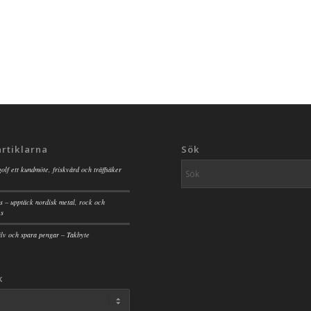
artiklarna
Sök
golf ett kundmöte, friskvård och träffsäker
s – upptäck nordisk metal, rock och
es
jälv och spara pengar – Takbyte
k