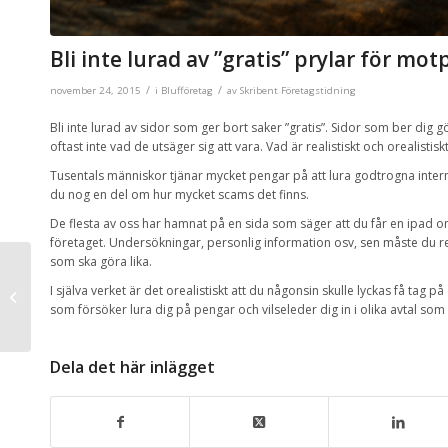
Bli inte lurad av ”gratis” prylar för mo
/
/
november 24, 2015
i
Blufföretag
av
Skribent Företagstidning
Bli inte lurad av sidor som ger bort saker ”gratis”. Sidor som ber dig g
oftast inte vad de utsäger sig att vara. Vad är realistiskt och orealistis
Tusentals människor tjänar mycket pengar på att lura godtrogna intern
du nog en del om hur mycket scams det finns.
De flesta av oss har hamnat på en sida som säger att du får en ipad om d
företaget. Undersökningar, personlig information osv, sen måste du reg
som ska göra lika.
Tips för att gå ner i vikt
I själva verket är det orealistiskt att du någonsin skulle lyckas få tag p
snabbt
som försöker lura dig på pengar och vilseleder dig in i olika avtal som 
Dela det här inlägget