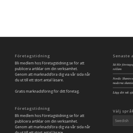
Företagstidning
Senaste 
Bli medlem hos Företagstidning.se för att
Så blir företags
publicera artiklar om din verksamhet.
reklam
Genom att marknadsföra dig via vår sida når
Nordic Shantres
du ut till ett stort antal läsare.
moderna shanti
Gratis marknadsföring för ditt företag.
Lägg ditt tak s
Företagstidning
Välj språ
Bli medlem hos Företagstidning.se för att
publicera artiklar om din verksamhet.
Genom att marknadsföra dig via vår sida når
du ut till ett stort antal läsare.