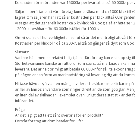
Kostnaden för införanden var 15000kr per kvartal, alltså 60 000kr per 
Säljaren berättade att vårt företag kunde räkna med ca 1000 klick till v
lägre). Om säljaren har rätt så är kostnaden per klick alltså 60kr gent
vi säger att det generellt kostar ca 5 kr/klick på Google så är hitta.se 1
12000 st besökare för 60 000kr istället för 1000 st.
Om vi ska se till hur verkligheten ser ut så är det mer troligt att vårt för
Kostnaden per klick blir då ca 300kr, alltså 60 gånger så dyrt som Goo
Slutsats:
Vad har hänt med en relativt billig tjänst där företag kan visa upp sig til
Storhetsvansinne kanske är rätt ord. Som störst på marknaden kan ma
leverera. Det är helt orimligt att betala 60 000kr för så lite exponering
på någon annan form av marknadsföring så lovar jag dig att du kommer
Hitta.se hävdar själv att en många av deras besökare inte klickar in på 
är fler av Eniros användare som ringer direkt än de som googlar. Me
en liten del av skillnaden i exemplet ovan. Enligt deras statistik är 
införandet.
Fråga:
Är det lagligt att ta ett sånt överpris för en produkt?
Förstår företag att dom betalar för luft?