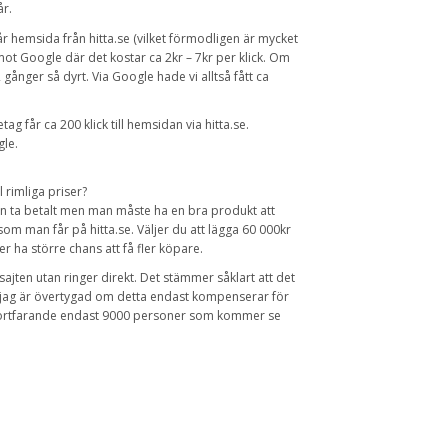
år.
år hemsida från hitta.se (vilket förmodligen är mycket
emot Google där det kostar ca 2kr – 7kr per klick. Om
2 gånger så dyrt. Via Google hade vi alltså fått ca
etag får ca 200 klick till hemsidan via hitta.se.
gle.
l rimliga priser?
n ta betalt men man måste ha en bra produkt att
 som man får på hitta.se. Väljer du att lägga 60 000kr
 ha större chans att få fler köpare.
sajten utan ringer direkt. Det stämmer såklart att det
n jag är övertygad om detta endast kompenserar för
det fortfarande endast 9000 personer som kommer se