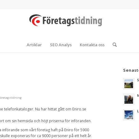
Artiklar
SEO Analys
Kontakta oss
Senast
S
N
Företagstidning
ne telefonkataloger. Nu har hittat gått om Eniro.se
L
ort om sin hemsida och höjt priserna för införanden.
a införande som vårt företag haft på Eniro för 5900
s skulle exponeras för ca 9000 personer på ett helt år.