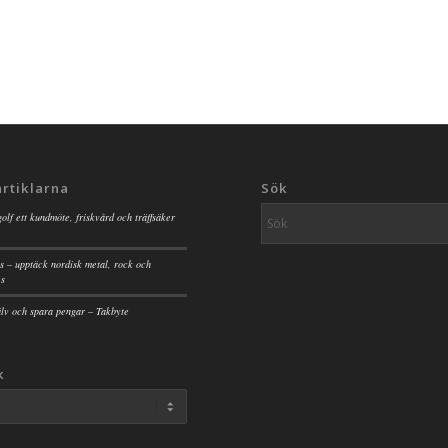
artiklarna
Sök
golf ett kundmöte, friskvård och träffsäker
s – upptäck nordisk metal, rock och
es
jälv och spara pengar – Takbyte
k