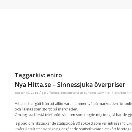
Taggarkiv:
eniro
Nya Hitta.se – Sinnessjuka överpriser
/
/
oktober 15, 2014
i
Blufföretag
,
Företagsfakta ur kundens synvinkel
av
Skribent 
Hitta.se har gått från att alltid vara nummer två på marknaden för onli
och räknas som störst på marknaden.
Om jag ska förstå telefonförsäljaren som ringde mig idag så har de gj
Jag bad om rikstäckande statistik på 30 sökord som var intressant (Lik
kr/år). Resultatet av sökning angående statistik visade att vårt företag