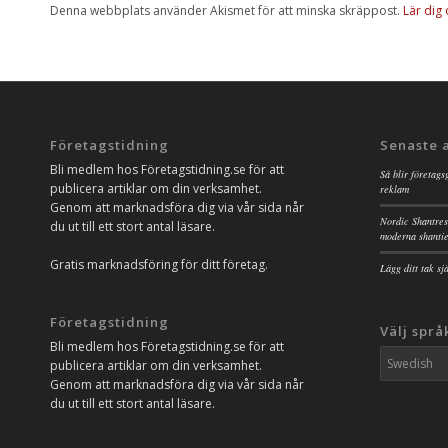
Denna webbplats använder Akismet för att minska skräppost.
Lär dig
Företagstidning
Senaste 
Bli medlem hos Företagstidning.se för att
Så blir företags
publicera artiklar om din verksamhet.
reklam
Genom att marknadsföra dig via vår sida når
Nordic Shantres
du ut till ett stort antal läsare.
moderna shanti
Gratis marknadsföring för ditt företag.
Lägg ditt tak s
Företagstidning
Välj språ
Bli medlem hos Företagstidning.se för att
publicera artiklar om din verksamhet.
Genom att marknadsföra dig via vår sida når
du ut till ett stort antal läsare.