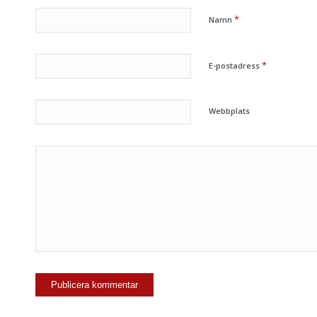
*
Namn
*
E-postadress
Webbplats