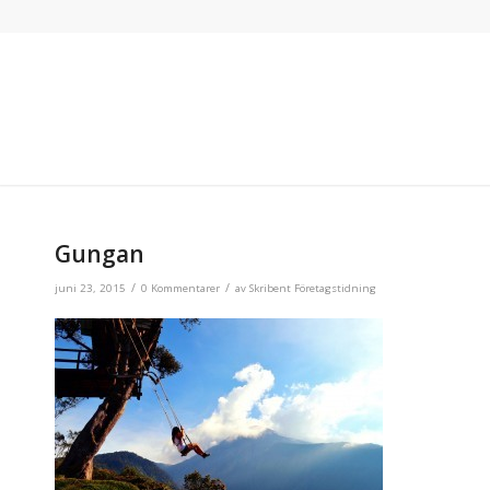
Gungan
/
/
juni 23, 2015
0 Kommentarer
av
Skribent Företagstidning