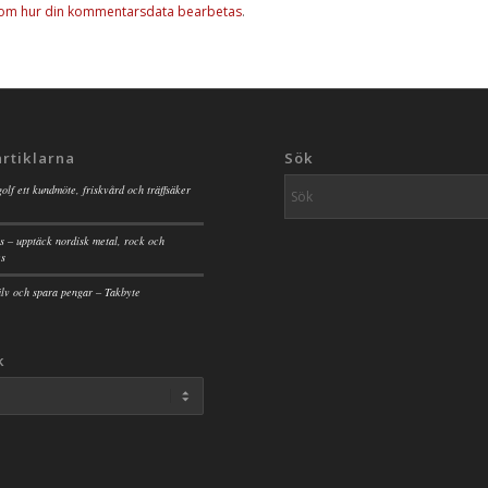
 om hur din kommentarsdata bearbetas
.
artiklarna
Sök
golf ett kundmöte, friskvård och träffsäker
s – upptäck nordisk metal, rock och
es
jälv och spara pengar – Takbyte
k