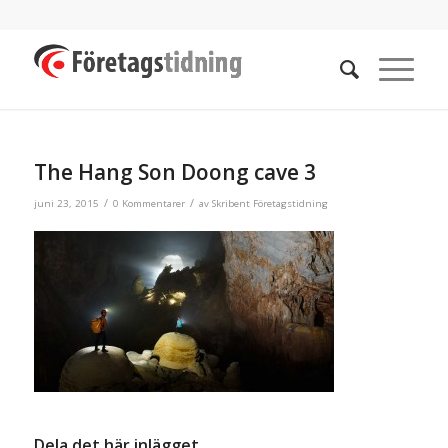
The Hang Son Doong cave 3
/
/
juni 23, 2015
0 Kommentarer
av
Skribent Företagstidning
Dela det här inlägget