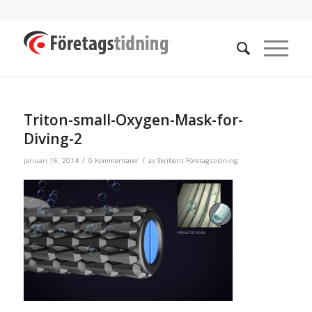
Triton-small-Oxygen-Mask-for-
Diving-2
/
/
januari 16, 2014
0 Kommentarer
av
Skribent Företagstidning